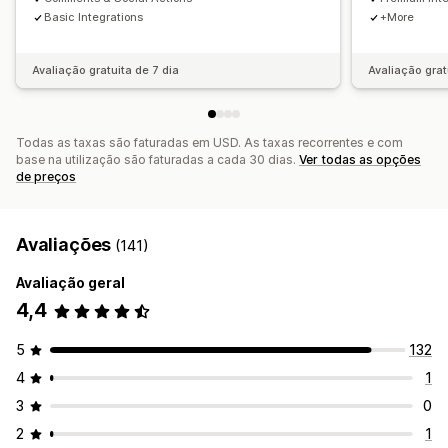
E-mails pós-entrada
Multilingue
Widget de frente de loja
Basic Integrations
+More
Avaliação gratuita de 7 dia
Avaliação grat
Todas as taxas são faturadas em USD. As taxas recorrentes e com
base na utilização são faturadas a cada 30 dias.
Ver todas as opções
de preços
Avaliações
(141)
Avaliação geral
4,4
5
132
4
1
3
0
2
1