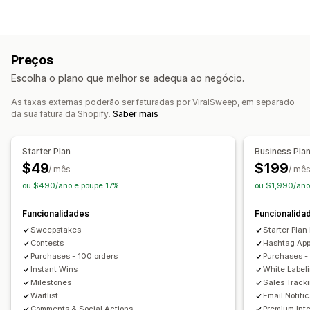
Aniversário
Data de nascimento
Prémio instantâneo
Pós-compra
Baseado na compra
Recomendar um amigo
Concursos de fotografia
Concursos de vídeo
Rifas
Preços
Sorteios
Rode para ganhar
Escolha o plano que melhor se adequa ao negócio.
Gestão das submissões
As taxas externas poderão ser faturadas por ViralSweep, em separado
Registo automático
Recompensas de inquéritos
da sua fatura da Shopify.
Saber mais
Registo de subscrição
Registo de partilha nas redes sociais
Starter Plan
Business Pla
Registo personalizado
Geolocalização
$49
$199
/ mês
/ mê
Seleção automática de vencedores
Seleção equitativa
ou $490/ano e poupe 17%
ou $1,990/ano
Votação
Confirmação por e-mail
Rastreio de conversões
Funcionalidades
Funcionalida
Testes A/B
Análise de dados
Sweepstakes
Starter Pla
Personalização
Contests
Hashtag Ap
Purchases - 100 orders
Purchases -
Imagem corporativa
Modelos de e-mail
Instant Wins
White Label
CSS personalizado
Códigos de desconto
Milestones
Sales Track
Campos de formulário
Waitlist
Páginas de destino
Email Notifi
Comments & Social Actions
Premium Int