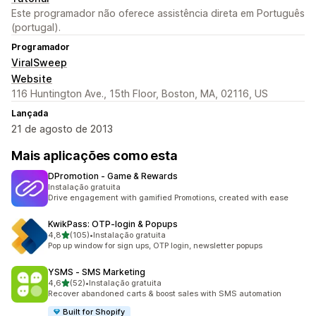
Este programador não oferece assistência direta em Português
(portugal).
Programador
ViralSweep
Website
116 Huntington Ave., 15th Floor, Boston, MA, 02116, US
Lançada
21 de agosto de 2013
Mais aplicações como esta
DPromotion ‑ Game & Rewards
Instalação gratuita
Drive engagement with gamified Promotions, created with ease
KwikPass: OTP‑login & Popups
de 5 estrelas
4,8
(105)
•
Instalação gratuita
105 total de avaliações
Pop up window for sign ups, OTP login, newsletter popups
YSMS ‑ SMS Marketing
de 5 estrelas
4,6
(52)
•
Instalação gratuita
52 total de avaliações
Recover abandoned carts & boost sales with SMS automation
Built for Shopify