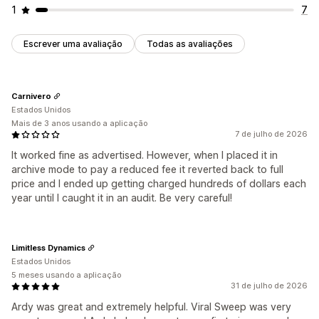
1
7
Escrever uma avaliação
Todas as avaliações
Carnivero
Estados Unidos
Mais de 3 anos usando a aplicação
7 de julho de 2026
It worked fine as advertised. However, when I placed it in
archive mode to pay a reduced fee it reverted back to full
price and I ended up getting charged hundreds of dollars each
year until I caught it in an audit. Be very careful!
Limitless Dynamics
Estados Unidos
5 meses usando a aplicação
31 de julho de 2026
Ardy was great and extremely helpful. Viral Sweep was very