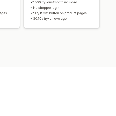
1500 try-ons/month included
No shopper login
pages
“Try It On” button on product pages
$0.10 / try-on overage