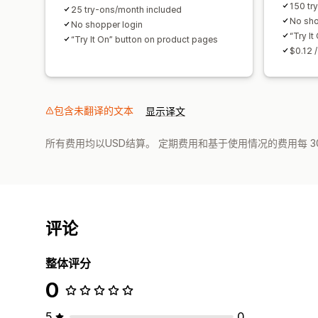
150 tr
25 try-ons/month included
No sho
No shopper login
“Try I
“Try It On” button on product pages
$0.12 
包含未翻译的文本
显示译文
所有费用均以USD结算。 定期费用和基于使用情况的费用每 3
评论
整体评分
0
5
0