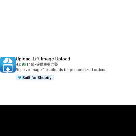
Upload‑Lift Image Upload
星（满分 5 星）
4.9
(145)
•
提供免费套餐
总共 145 条评论
Receive Image file uploads for personalized orders.
Built for Shopify