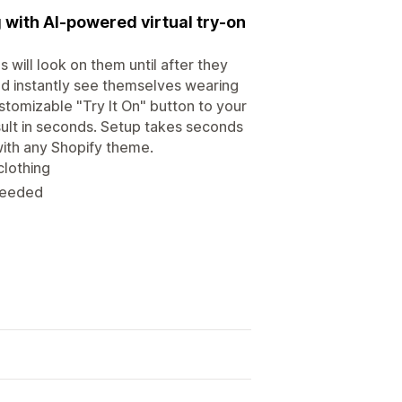
 with AI-powered virtual try-on
will look on them until after they
nd instantly see themselves wearing
tomizable "Try It On" button to your
sult in seconds. Setup takes seconds
th any Shopify theme.
lothing
needed
g