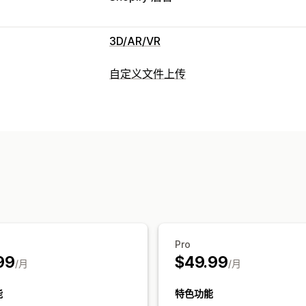
3D/AR/VR
可视化
自定义文件上传
增强现实
虚拟试穿
实时预览
AI 驱动
文件类型
自定义
PNG
JPEG
图片
文本
颜色
模板
自定义品牌营销
自动
文件管理
预览
Pro
99
$49.99
/月
/月
能
特色功能