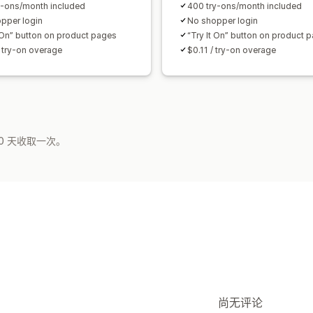
y-ons/month included
400 try-ons/month included
pper login
No shopper login
t On” button on product pages
“Try It On” button on product 
/ try-on overage
$0.11 / try-on overage
0 天收取一次。
尚无评论