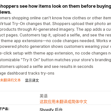
shoppers see how items look on them before buying
iews.
mers shopping online can't know how clothes or other items 
Virtual Try-On changes that. Shoppers upload their photo a
products through AI-generated imagery. The app adds a cus
ct pages. Customers tap it, upload a selfie, and see the re
g theme app extensions—no code changes needed. Works wi
-powered photo generation shows customers wearing your c
e-click setup with theme app extension, no code changes 
tomizable "Try It On" button matches your store's brandin
tomers upload a selfie and see results in seconds
age dashboard tracks try-ons
未翻译的文本
显示译文
英语
这款应用未翻译成简体中文
下产品：
Shopify 后台