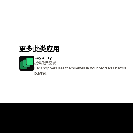
更多此类应用
LayerTry
提供免费套餐
Let shoppers see themselves in your products before
buying.