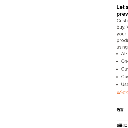
Let 
prev
Custo
buy. 
your 
produ
usin
AI
On
Cus
Cus
Us
包含
语言
适配以