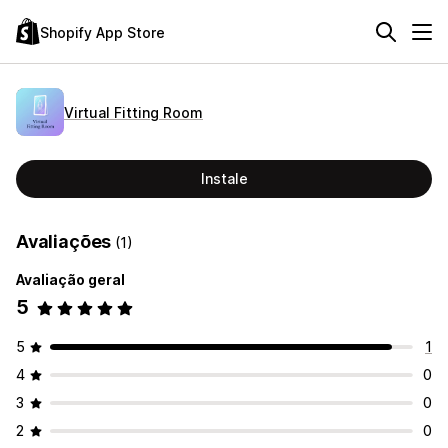
Shopify App Store
Virtual Fitting Room
Instale
Avaliações
(1)
Avaliação geral
5
5
1
4
0
3
0
2
0