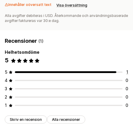
Innehåller oöversatt text
Visa översättning
Alla avgifter debiteras i USD. Återkommande och användningsbaserade
avgifter faktureras var 30:e dag.
Recensioner
(1)
Helhetsomdöme
5
5
1
4
0
3
0
2
0
1
0
Skriv en recension
Alla recensioner