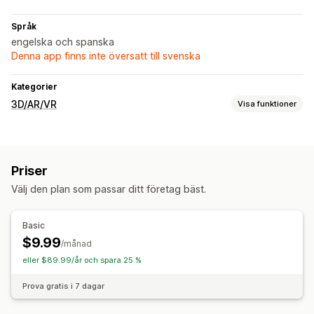
Språk
engelska och spanska
Denna app finns inte översatt till svenska
Kategorier
3D/AR/VR
Visa funktioner
Visualisering
Virtuell provning
Live-förhandsgranskningar
Priser
Anpassning
Välj den plan som passar ditt företag bäst.
Anpassade produkter
Basic
$9.99
/månad
eller $89.99/år och spara 25 %
Prova gratis i 7 dagar