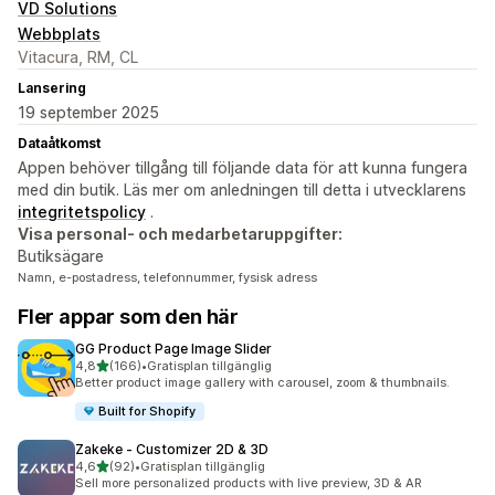
VD Solutions
Webbplats
Vitacura, RM, CL
Lansering
19 september 2025
Dataåtkomst
Appen behöver tillgång till följande data för att kunna fungera
med din butik. Läs mer om anledningen till detta i utvecklarens
integritetspolicy
.
Visa personal- och medarbetaruppgifter:
Butiksägare
Namn, e-postadress, telefonnummer, fysisk adress
Fler appar som den här
GG Product Page Image Slider
av 5 stjärnor
4,8
(166)
•
Gratisplan tillgänglig
166 recensioner totalt
Better product image gallery with carousel, zoom & thumbnails.
Built for Shopify
Zakeke ‑ Customizer 2D & 3D
av 5 stjärnor
4,6
(92)
•
Gratisplan tillgänglig
92 recensioner totalt
Sell more personalized products with live preview, 3D & AR