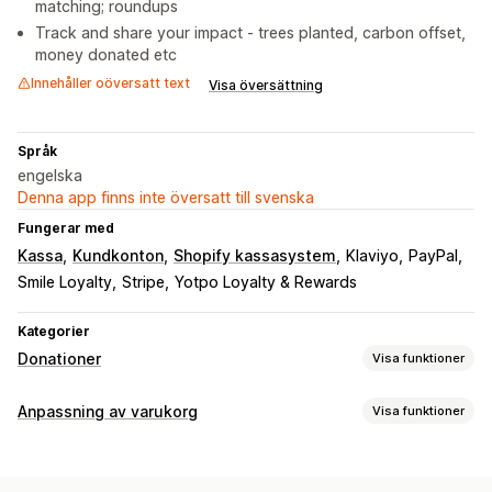
matching; roundups
Track and share your impact - trees planted, carbon offset,
money donated etc
Innehåller oöversatt text
Visa översättning
Språk
engelska
Denna app finns inte översatt till svenska
Fungerar med
Kassa
Kundkonton
Shopify kassasystem
Klaviyo
PayPal
Smile Loyalty
Stripe
Yotpo Loyalty & Rewards
Kategorier
Donationer
Visa funktioner
Välgörenhetstyp
Anpassning av varukorg
Visa funktioner
Ideell
Insamling
Social påverkan
Miljö
Merförsäljning
Klimatkompensation
Anpassa välgörenhet
Köp mer, spara mer
Inlösen av belöningar