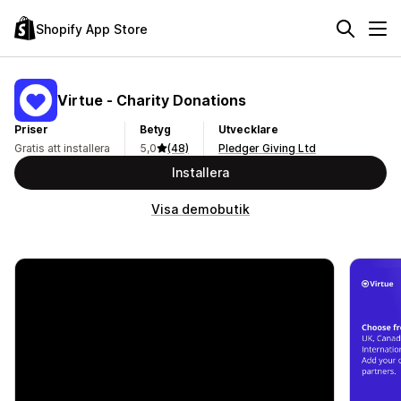
Shopify App Store
Virtue ‑ Charity Donations
Priser
Betyg
Utvecklare
Gratis att installera
5,0
(48)
Pledger Giving Ltd
Installera
Visa demobutik