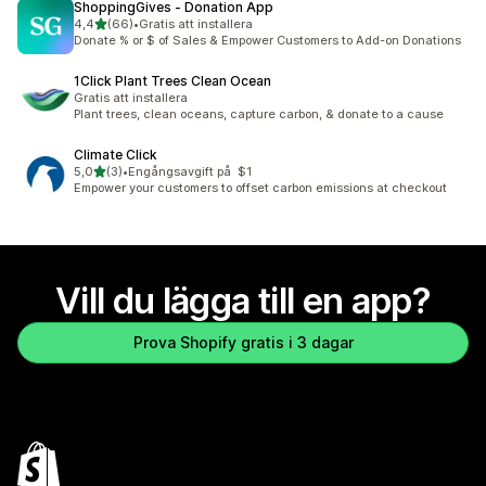
ShoppingGives ‑ Donation App
av 5 stjärnor
4,4
(66)
•
Gratis att installera
66 recensioner totalt
Donate % or $ of Sales & Empower Customers to Add-on Donations
1Click Plant Trees Clean Ocean
Gratis att installera
Plant trees, clean oceans, capture carbon, & donate to a cause
Climate Click
av 5 stjärnor
5,0
(3)
•
Engångsavgift på $1
3 recensioner totalt
Empower your customers to offset carbon emissions at checkout
Vill du lägga till en app?
Prova Shopify gratis i 3 dagar