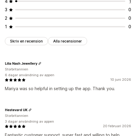
4
1
3
0
2
0
1
0
Skriv en recension
Alla recensioner
Lilia Nash Jewellery
Storbritannien
6 dagar användning av appen
10 juni 2026
Mariya was so helpful in setting up the app. Thank you.
Hestevard UK
Storbritannien
3 dagar användning av appen
20 februari 2026
Fantastic customer support, super fast and willing to help.