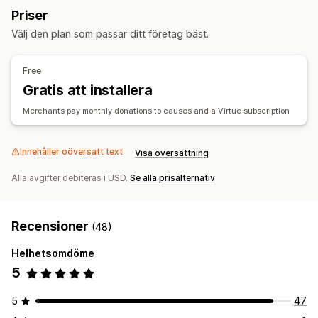
Hantering av donationer
Priser
Kvantitetsbaserade belöningar
Gratis gåvor
Automatisk bearbetning
Donationsbelopp
Välj den plan som passar ditt företag bäst.
Kassaanpassning
Avrundat belopp
Donationsmål
Rabatter
Flera språk
Donationer
Flera språk
Social delning
Spårning av påverkan
Analysverktyg
Free
Instrumentpaneler
Rapporter
Gratis att installera
Anpassning
Merchants pay monthly donations to causes and a Virtue subscription
Märken
Livebutiksdisk
Donationswidget
Kampanjer
E-postaviseringar
Anpassad kod
Innehåller oöversatt text
Visa översättning
Alla avgifter debiteras i USD.
Se alla prisalternativ
Recensioner
(48)
Helhetsomdöme
5
5
47