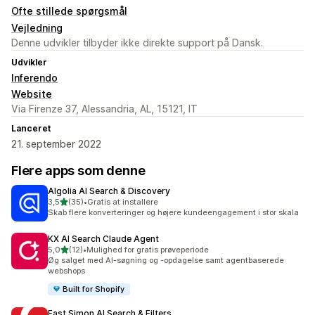
Ofte stillede spørgsmål
Vejledning
Denne udvikler tilbyder ikke direkte support på Dansk.
Udvikler
Inferendo
Website
Via Firenze 37, Alessandria, AL, 15121, IT
Lanceret
21. september 2022
Flere apps som denne
Algolia AI Search & Discovery
ud af 5 stjerner
3,5
(35)
•
Gratis at installere
35 anmeldelser i alt
Skab flere konverteringer og højere kundeengagement i stor skala
KX AI Search Claude Agent
ud af 5 stjerner
5,0
(12)
•
Mulighed for gratis prøveperiode
12 anmeldelser i alt
Øg salget med AI-søgning og -opdagelse samt agentbaserede
webshops
Built for Shopify
Fast Simon AI Search & Filters