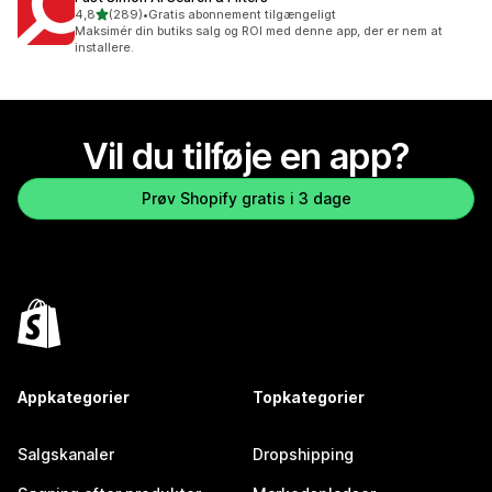
ud af 5 stjerner
4,8
(289)
•
Gratis abonnement tilgængeligt
289 anmeldelser i alt
Maksimér din butiks salg og ROI med denne app, der er nem at
installere.
Vil du tilføje en app?
Prøv Shopify gratis i 3 dage
Appkategorier
Topkategorier
Salgskanaler
Dropshipping