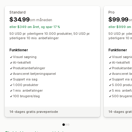
Produktanbefalinger
Ofte købt sammen
Visningstilpasning
Anbefalinger med kunstig intelligens
Standard
Pro
Dynamisk på mobil
Tilpasset CSS
Tilpasset stil
$34.99
$99.99
om måneden
o
Analyser
Filtervisning
Tilpassede filtre
Side med søgeresultater
eller $349 om året, og spar 17 %
eller $999 om 
Klikrater
Konverteringsrater
Anbefalet ydeevne
Sortering
50 USD pr. yderligere 10.000 produkter, 50 USD pr.
50 USD pr. yde
Ydeevne af tragt
yderligere 10 mio. anbefalinger
yderligere 10 
Analyser
Funktioner
Funktioner
Indblik med kunstig intelligens
Konverteringssporing
Visuel søgning
Visuel søgn
Tilpassede kontrolpaneler
Brug af filtre
Analyser i realtid
AI-tekstfelt
AI-tekstfelt
Adfærdsindblik
Søgeforespørgsler
Produktanbefalinger
Produktanbe
Avanceret betjeningspanel
Avanceret b
Support via sag
Support via 
1.000 produkter
5.000 produ
1 mio. anbefalinger
5 mio. anbef
100 brugere/dag
500 bruger
14-dages gratis prøveperiode
14-dages grat