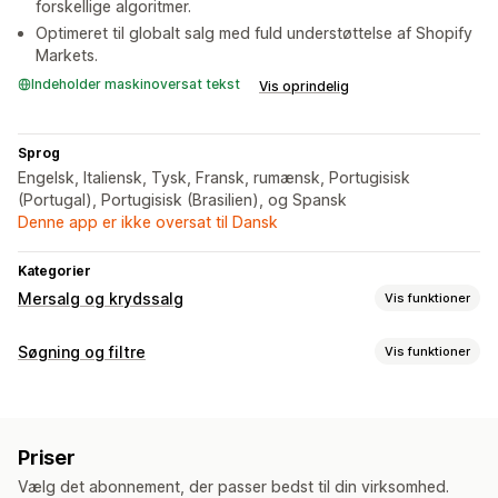
forskellige algoritmer.
Optimeret til globalt salg med fuld understøttelse af Shopify
Markets.
Indeholder maskinoversat tekst
Vis oprindelig
Sprog
Engelsk, Italiensk, Tysk, Fransk, rumænsk, Portugisisk
(Portugal), Portugisisk (Brasilien), og Spansk
Denne app er ikke oversat til Dansk
Kategorier
Mersalg og krydssalg
Vis funktioner
Tilpasning
Søgning og filtre
Vis funktioner
Mersalg i indkøbskurv
Mersalg på produktside
Søgefunktioner
Takkeside med mersalg
Tilpasset CSS
Multivaluta
Autofuldførelse
Billedsøgning
Strakssøgning
Flere sprog
Flere sprog
Tilpassede regler
Priser
AI-søgning
Produktanbefalinger
Multi-filter
Tilbud og anbefalinger
Vælg det abonnement, der passer bedst til din virksomhed.
Personlig søgning
Søgelinje