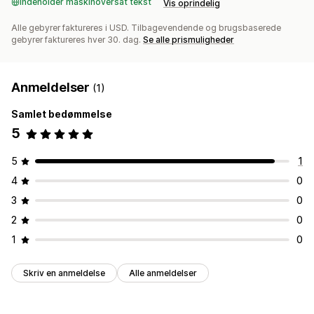
Indeholder maskinoversat tekst
Vis oprindelig
Alle gebyrer faktureres i USD. Tilbagevendende og brugsbaserede
gebyrer faktureres hver 30. dag.
Se alle prismuligheder
Anmeldelser
(1)
Samlet bedømmelse
5
5
1
4
0
3
0
2
0
1
0
Skriv en anmeldelse
Alle anmeldelser