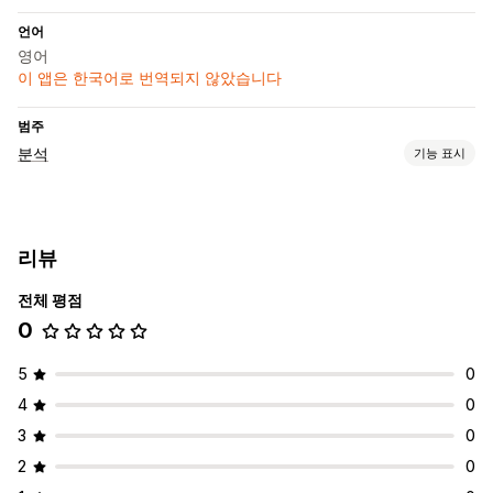
언어
영어
이 앱은 한국어로 번역되지 않았습니다
범주
분석
기능 표시
고객 행동
세분화
고객 평생 가치(LTV)
코호트 분석
리뷰
마케팅 및 판매
전체 평점
AI 분석 정보
수익 분석 정보
0
시각화 및 보고서
분석 대시보드
데이터 내보내기
과거 분석
보고서 예약
5
0
4
0
3
0
2
0