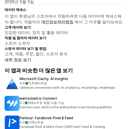
2026년 5월 5일
데이터 액세스
이 앱이 회원님의 스토어에서 작동하려면 다음 데이터에 액세스해
야 합니다. 개발자의
개인정보처리방침
에서 그 이유를 알아보세요.
고객 데이터 보기:
민감한 데이터, 장치 및 활동 데이터
직원 및 참여자 데이터 보기:
스토어 소유자
스토어 데이터 보기 및 편집:
고객, 제품, 주문, 할인, 스토어 분석
세부 정보 보기
이 앱과 비슷한 더 많은 앱 보기
Microsoft Clarity: AI Insights
별 5개 중
4.6
(1,818)
•
무료
총 리뷰 1818개
Optimize conversions with AI analytics, recordings, heatmaps
wetracked.io Connect
별 5개 중
4.7
(98)
•
무료 체험 이용 가능
총 리뷰 98개
Connect your store to the wetracked.io ad tracking platform
Parkour: Facebook Pixel & Feed
별 5개 중
5.0
(175)
•
무료
총 리뷰 175개
Facebook Pixel & Meta Pixel (CAPI) with Feed & Catalog