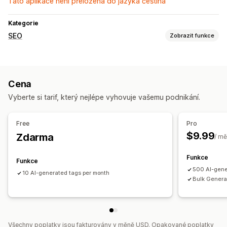
Tato aplikace není přeložena do jazyka čeština
Kategorie
SEO
Zobrazit funkce
Nástroje SEO
Alternativní text
Hromadné úpravy
Optimalizace obsahu
Cena
Vyberte si tarif, který nejlépe vyhovuje vašemu podnikání.
Free
Pro
$9.99
Zdarma
/ mě
Funkce
Funkce
500 AI-gene
10 AI-generated tags per month
Bulk Generat
Všechny poplatky jsou fakturovány v měně USD. Opakované poplatky