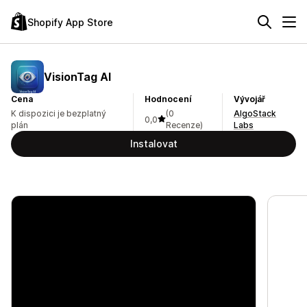
Shopify App Store
VisionTag AI
Cena
Hodnocení
Vývojář
K dispozici je bezplatný
(0
AlgoStack
0,0
plán
Recenze)
Labs
Instalovat