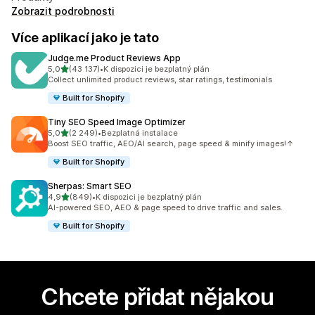
Zobrazit podrobnosti
Více aplikací jako je tato
Judge.me Product Reviews App
z 5 hvězd
5,0
(43 137)
•
K dispozici je bezplatný plán
Celkový počet recenzí: 43137
Collect unlimited product reviews, star ratings, testimonials
Built for Shopify
Tiny SEO Speed Image Optimizer
z 5 hvězd
5,0
(2 249)
•
Bezplatná instalace
Celkový počet recenzí: 2249
Boost SEO traffic, AEO/AI search, page speed & minify images!↑
Built for Shopify
Sherpas: Smart SEO
z 5 hvězd
4,9
(849)
•
K dispozici je bezplatný plán
Celkový počet recenzí: 849
AI-powered SEO, AEO & page speed to drive traffic and sales.
Built for Shopify
Chcete přidat nějakou