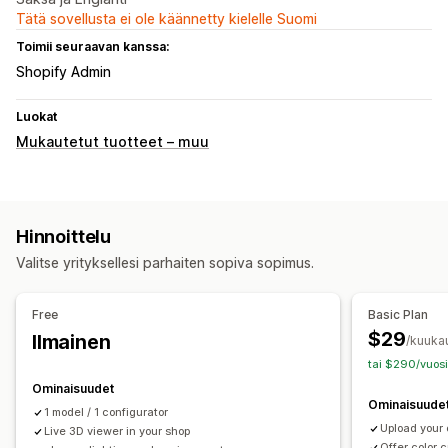
Tätä sovellusta ei ole käännetty kielelle Suomi
Toimii seuraavan kanssa:
Shopify Admin
Luokat
Mukautetut tuotteet – muu
Hinnoittelu
Valitse yrityksellesi parhaiten sopiva sopimus.
Free
Basic Plan
$29
Ilmainen
/kuuka
tai $290/vuosi
Ominaisuudet
Ominaisuude
1 model / 1 configurator
Upload your
Live 3D viewer in your shop
Offer color 