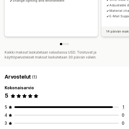
change lighting and environment
Adjustable d
Material ch
E-Mail Supp
14 päivän mak
Kaikki maksut laskutetaan valuutassa USD. Toistuvat ja
käyttöperusteiset maksut laskutetaan 30 päivän välein.
Arvostelut
(1)
Kokonaisarvio
5
5
1
4
0
3
0