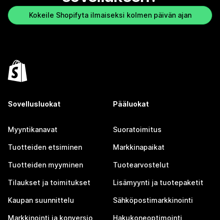
Kokeile Shopifyta ilmaiseksi kolmen päivän ajan
Sovellusluokat
Pääluokat
Myyntikanavat
Suoratoimitus
Tuotteiden etsiminen
Markkinapaikat
Tuotteiden myyminen
Tuotearvostelut
Tilaukset ja toimitukset
Lisämyynti ja tuotepaketit
Kaupan suunnittelu
Sähköpostimarkkinointi
Markkinointi ja konversio
Hakukoneoptimointi