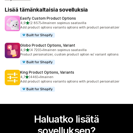
Lisää tämänkaltaisia sovelluksia
Easify Custom Product Options
/ 5 tähteä
4,9
(2 857)
•
Ilmainen sopimus saatavilla
2857 arvostelua yhteensä
Add product options variants options with product personalizer
Built for Shopify
Globo Product Options, Variant
/ 5 tähteä
4,9
(4 720)
•
Ilmainen sopimus saatavilla
4720 arvostelua yhteensä
Product personalizer, custom product option w/ variant options
Built for Shopify
King Product Options, Variants
/ 5 tähteä
4,7
(446)
•
Ilmainen
446 arvostelua yhteensä
Add product options variants options with product personalizer
Built for Shopify
Haluatko lisätä
sovelluksen?