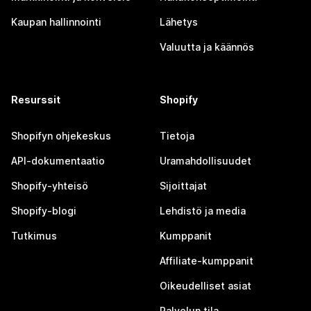
Kaupan hallinnointi
Lähetys
Valuutta ja käännös
Resurssit
Shopify
Shopifyn ohjekeskus
Tietoja
API-dokumentaatio
Uramahdollisuudet
Shopify-yhteisö
Sijoittajat
Shopify-blogi
Lehdistö ja media
Tutkimus
Kumppanit
Affiliate-kumppanit
Oikeudelliset asiat
Palvelun tila