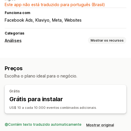
Este app não está traduzido para português (Brasil)
Funciona com
Facebook Ads
Klaviyo
Meta
Websites
Categorias
Análises
Mostrar os recursos
Comportamento do cliente
Acompanhamento de eventos
Segmentação
Preços
IP do visitante
Escolha o plano ideal para o negócio.
Marketing e vendas
Atribuição de marketing
ROAS
Insights de lucro
Grátis
Carrinho abandonado
Acompanhamento de pixel
Grátis para instalar
Elementos visuais e relatórios
US$ 10 a cada 10.000 eventos combinados adicionais.
Painel de controle de análises
Contém texto traduzido automaticamente
Mostrar original