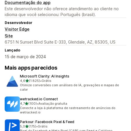
Documentação do app
Este desenvolvedor não oferece atendimento ao cliente no
idioma que você selecionou: Português (brasil).
Desenvolvedor
Visitor Edge
Site
6751 N Sunset Blvd Suite E-333, Glendale, AZ, 85305, US
Lançado
15 de março de 2024
Mais apps parecidos
Microsoft Clarity: AI Insights
de 5 estrelas
4,6
(1.825)
•
Grátis
1825 avaliações ao todo
Otimize conversões com análises de IA, gravações e mapas de
calor
wetracked.io Connect
de 5 estrelas
4,7
(100)
•
Avaliação gratuita
100 avaliações ao todo
Conecte a loja à plataforma de rastreamento de anúncios do
wetracked.io
Parkour: Facebook Pixel & Feed
de 5 estrelas
5,0
(175)
•
Grátis
175 avaliações ao todo
Pixel do Facebook e Meta Pixel (CAPI) com Feed e Catálogo