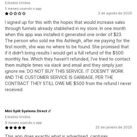
Estados Unidos
5 meses usando o app
3 de agosto de 2025
I signed up for this with the hopes that would increase sales
through funnels already stablished in my store. In one month
when this app was installed it generated one order of $23.
The person who sold me this Ashleigh, after me paying for the
first month, she was no where to be found. She promised that
if it didn't bring results I would get a full refund of the $500
monthly fee. Which they haven't refunded, I've tried to contact
them multiple times via slack and email and they simply just
ignore me. DO NOT BUY THIS SERVICE. IT DOESN'T WORK
AND THE CUSTOMER SERVICE IS GARBAGE. PER THE
CONTRACT THEY STILL OWE ME $500 from the refund I never
received.
Mini Split Systems Direct
Estados Unidos
9 meses usando o app
25 de janeiro de 2025
This app does exactly what is advertised, captures