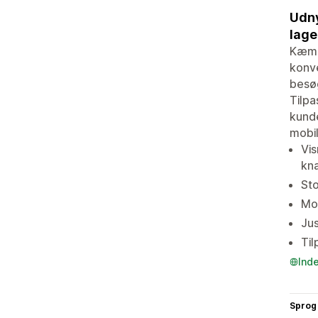
Udny
lage
Kæmpe
konve
besøg
Tilpa
kunde
mobil
Vis
kn
Sto
Mob
Jus
Til
Ind
Sprog