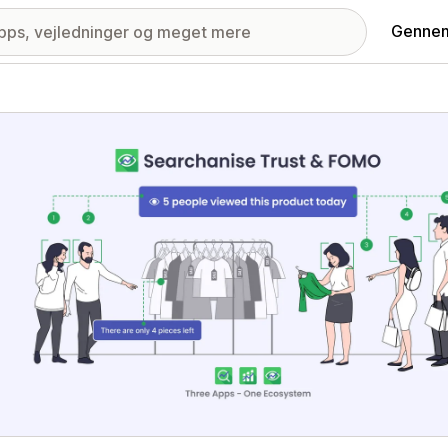
Gennem
ri med udvalgte billeder