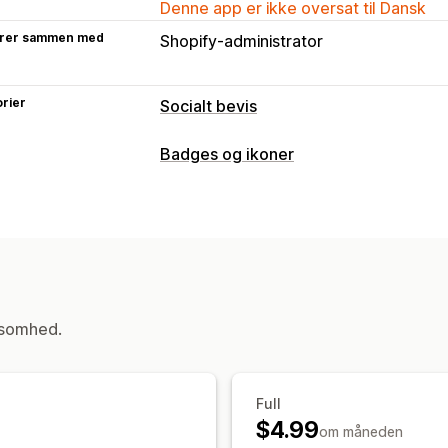
Denne app er ikke oversat til Dansk
rer sammen med
Shopify-administrator
rier
Socialt bevis
Visningsindstillinger
Badges og ikoner
Unikke besøgende
Livetrafik
Produk
Ikontyper
Tilpasset
Produktfunktioner
Tillid
Tilpasning
Baggrunde
Kanter
Farver
Tilpasset
Dynamisk på mobil
ksomhed.
Placering af ikon
Produktsider
Full
$4.99
om måneden