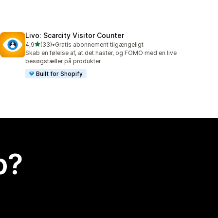
Livo: Scarcity Visitor Counter
ud af 5 stjerner
4,9
(33)
•
Gratis abonnement tilgængeligt
33 anmeldelser i alt
Skab en følelse af, at det haster, og FOMO med en live
besøgstæller på produkter
Built for Shopify
p?