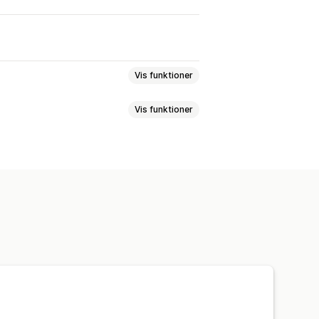
Vis funktioner
Vis funktioner
tvisninger
Nylige besøgende
 tekst
Skrifttyper
Styling
Størrelse