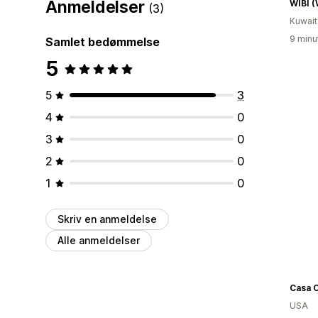
Anmeldelser
WIBI (
(3)
Kuwait
9 minu
Samlet bedømmelse
5
5
3
4
0
3
0
2
0
1
0
Skriv en anmeldelse
Alle anmeldelser
Casa O
USA