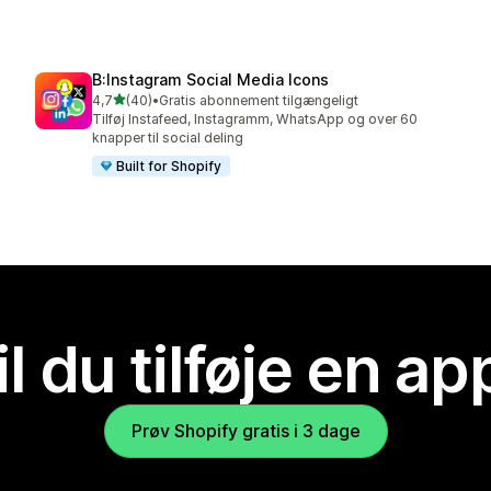
B:Instagram Social Media Icons
ud af 5 stjerner
4,7
(40)
•
Gratis abonnement tilgængeligt
40 anmeldelser i alt
Tilføj Instafeed, Instagramm, WhatsApp og over 60
knapper til social deling
Built for Shopify
il du tilføje en ap
Prøv Shopify gratis i 3 dage