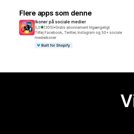
Flere apps som denne
Ikoner på sociale medier
ud af 5 stjerner
5,0
(305)
•
Gratis abonnement tilgængeligt
305 anmeldelser i alt
Tilføj Facebook, Twitter, Instagram og 50+ sociale
medieikoner
Built for Shopify
V