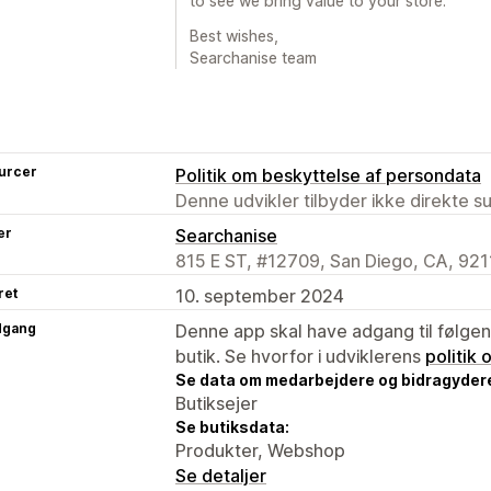
to see we bring value to your store.
Best wishes,
Searchanise team
urcer
Politik om beskyttelse af persondata
Denne udvikler tilbyder ikke direkte s
er
Searchanise
815 E ST, #12709, San Diego, CA, 921
ret
10. september 2024
dgang
Denne app skal have adgang til følgend
butik. Se hvorfor i udviklerens
politik
Se data om medarbejdere og bidragyder
Butiksejer
Se butiksdata:
Produkter, Webshop
Se detaljer