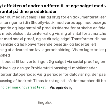
t effekten af andres adfærd til at øge salget med 
rantal på dine produktsider
r du med lavt salg? Har du brug for en dokumenteret løsn
rteringerne i din Shopify-butik med vores app med besøgstæl
ende og lagerantal på produktsiderne for at skabe en følelse
s meddelelser, datointerval og visning af antal for at matche 
r med social proof, og se dit salg stige! Transformer din bu
venlige og højkonverterende besøgs- og lagertæller!
ning af advarsel om lav lagerbeholdning: Vis en lagertæller
aphed
rt boost til konverteringer: Øg salget via social proof og en 
ilvenligt design: Problemfri tilpasning til mobilenheder
terbar datoperiode: Vælg perioder for datovisning, der pass
pasning af besked: Tilpas tekst og stil, så det matcher dit b
eholder maskinoversat tekst
Vis oprindelig
Engelsk