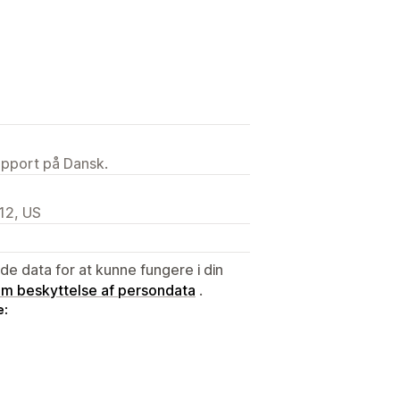
upport på Dansk.
12, US
e data for at kunne fungere i din
 om beskyttelse af persondata
.
e: