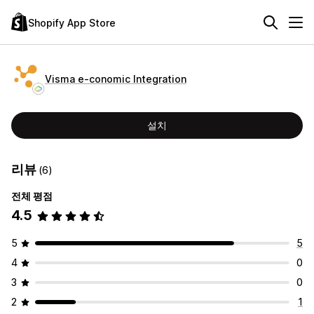
Shopify App Store
Visma e‑conomic Integration
설치
리뷰
(6)
전체 평점
4.5
5
5
4
0
3
0
2
1