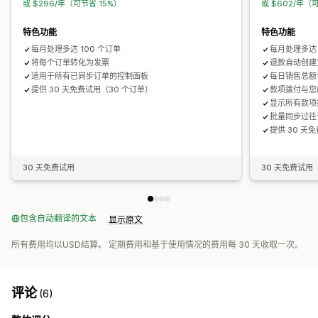
或 $296/年（可节省 15%）
或 $602/年（
特色功能
特色功能
每月处理多达 100 个订单
每月处理多达 
将每个订单转化为发票
退款自动创建
适用于所有已同步订单的控制面板
每日销售总额记入
提供 30 天免费试用（30 个订单）
款项拨付与您
显示所有款项
批量同步过往
提供 30 天
30 天免费试用
30 天免费试用
包含自动翻译的文本
显示原文
所有费用均以USD结算。 定期费用和基于使用情况的费用每 30 天收取一次。
评论
(6)