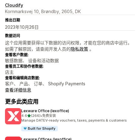
Cloudify
Kornmarksvej 10, Brøndby, 2605, DK
推出日期
2023年10月26日
数据访问
这个应用需要获得以下数据的访问权限，才能在您的商店中运行。
如需了解原因，请查阅开发人员的
隐私政策
。
查看客户数据:
敏感数据、 设备和活动数据
查看员工和协作者数据:
店主
查看和编辑商店数据:
客户、 产品、 订单、 Shopify Payments
查看详细信息
更多此类应用
Lexware Office (lexoffice)
星（满分 5 星）
4.6
(266)
•
免费安装
总共 266 条评论
Manage DATEV-ready vouchers, taxes, payments & customers
Built for Shopify
Lexware Office+ (lexoffice)