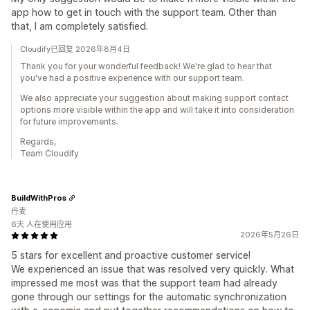
app how to get in touch with the support team. Other than
that, I am completely satisfied.
Cloudify已回复 2026年8月4日
Thank you for your wonderful feedback! We're glad to hear that
you've had a positive experience with our support team.
We also appreciate your suggestion about making support contact
options more visible within the app and will take it into consideration
for future improvements.
Regards,
Team Cloudify
BuildWithPros
丹麦
6天 人在使用应用
2026年5月26日
5 stars for excellent and proactive customer service!
We experienced an issue that was resolved very quickly. What
impressed me most was that the support team had already
gone through our settings for the automatic synchronization