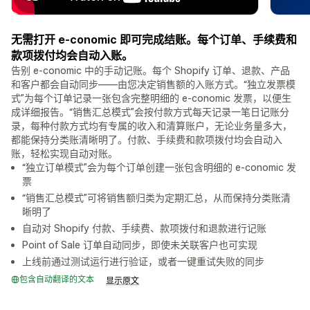
无需打开 e-conomic 即可完成结账。每个订单、手续费和
款项拨付均会自动入账。
告别 e-conomic 中的手动记账。每个 Shopify 订单、退款、产品
和客户都会自动同步——由您决定销售额的入账方式。“独立发票模
式”为每个订单记录一张包含完整明细的 e-conomic 发票，以便生
成详细报告。“销售汇总模式”会按付款方式每天记录一笔日记账分
录，每种付款方式均有专属的收入和清算账户，无论业务量多大，
都能保持分类账清晰明了。付款、手续费和款项拨付均会自动入
账，轻松实现自动对账。
“独立订单模式”会为每个订单创建一张包含明细的 e-conomic 发
票
“销售汇总模式”可将销售额归类为定期汇总，从而保持分类账清
晰明了
自动对 Shopify 付款、手续费、款项拨付和退款进行记账
Point of Sale 订单自动同步，即使未关联客户也可实现
上线前通过测试运行进行验证，或者一键重试失败的同步
包含自动翻译的文本
显示原文