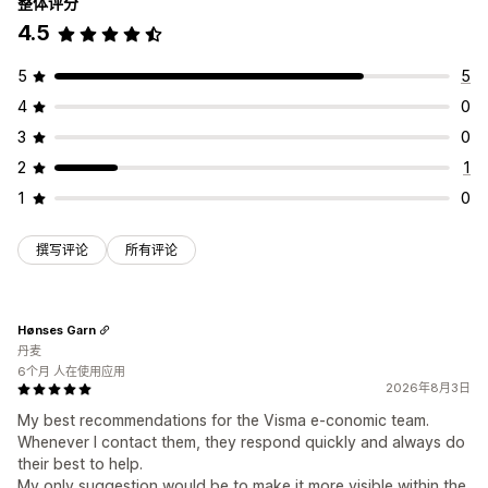
整体评分
4.5
5
5
4
0
3
0
2
1
1
0
撰写评论
所有评论
Hønses Garn
丹麦
6个月 人在使用应用
2026年8月3日
My best recommendations for the Visma e-conomic team.
Whenever I contact them, they respond quickly and always do
their best to help.
My only suggestion would be to make it more visible within the