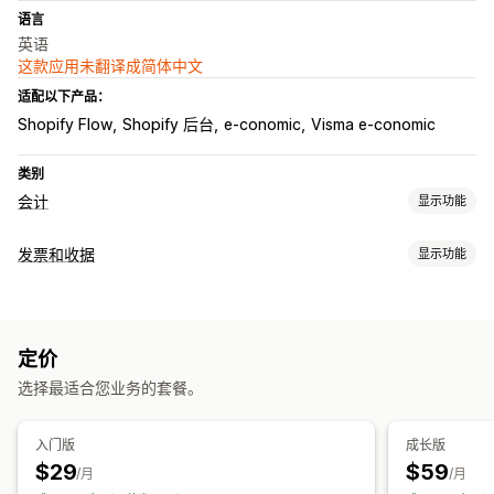
语言
英语
这款应用未翻译成简体中文
适配以下产品：
Shopify Flow
Shopify 后台
e-conomic
Visma e-conomic
类别
会计
显示功能
财务报告
发票和收据
显示功能
销售和退款
销售税
销售成本跟踪
文件类型
财务运作
发票
礼品收据
贷项凭单
草稿订单
订单确认
退款
账单和发票
税款扣除
免税
库存更新
多币种
定价
自定义
选择最适合您业务的套餐。
自动数据同步
字段
税款计算
多币种
每日销售摘要
订单详情
收入款项
客户
库存和产品
文件管理
入门版
成长版
实时库存同步
销售税映射
银行对账
错误解决
历史数据导入
$29
$59
顺序编号
/月
/月