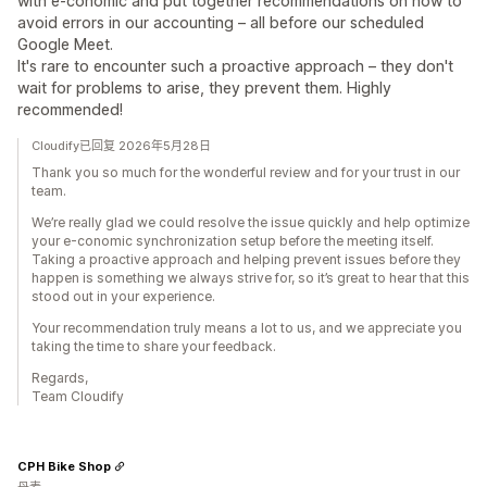
with e-conomic and put together recommendations on how to
avoid errors in our accounting – all before our scheduled
Google Meet.
It's rare to encounter such a proactive approach – they don't
wait for problems to arise, they prevent them. Highly
recommended!
Cloudify已回复 2026年5月28日
Thank you so much for the wonderful review and for your trust in our
team.
We’re really glad we could resolve the issue quickly and help optimize
your e-conomic synchronization setup before the meeting itself.
Taking a proactive approach and helping prevent issues before they
happen is something we always strive for, so it’s great to hear that this
stood out in your experience.
Your recommendation truly means a lot to us, and we appreciate you
taking the time to share your feedback.
Regards,
Team Cloudify
CPH Bike Shop