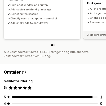
Funksjoner
Hide chat window and button
All the featu
Add customer-friendly message.
Add agent a
Select button position.
Change colo
Directly open chat app with one click.
Remove bra
Add sticky add to cart drawer.
3-dagers grat
Alle kostnader faktureres i USD. Gjentagende og bruksbaserte
kostnader faktureres hver 30. dag.
Omtaler
(1)
Samlet vurdering
5
5
1
4
0