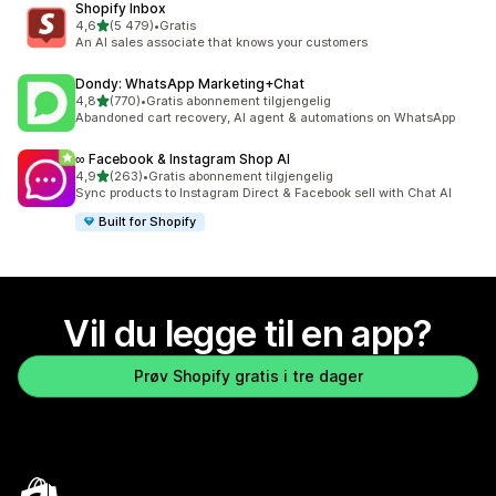
Shopify Inbox
av 5 stjerner
4,6
(5 479)
•
Gratis
Totalt 5479 omtaler
An AI sales associate that knows your customers
Dondy: WhatsApp Marketing+Chat
av 5 stjerner
4,8
(770)
•
Gratis abonnement tilgjengelig
Totalt 770 omtaler
Abandoned cart recovery, AI agent & automations on WhatsApp
∞ Facebook & Instagram Shop AI
av 5 stjerner
4,9
(263)
•
Gratis abonnement tilgjengelig
Totalt 263 omtaler
Sync products to Instagram Direct & Facebook sell with Chat AI
Built for Shopify
Vil du legge til en app?
Prøv Shopify gratis i tre dager