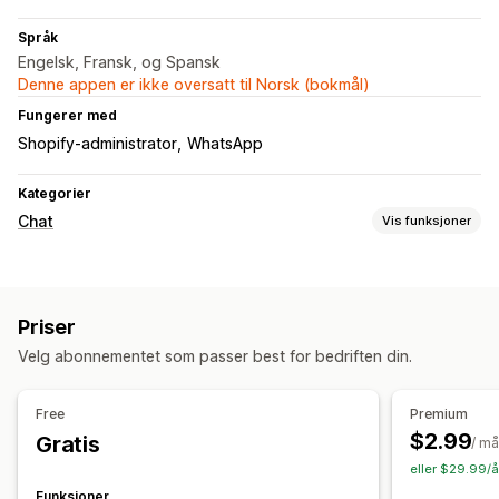
Språk
Engelsk, Fransk, og Spansk
Denne appen er ikke oversatt til Norsk (bokmål)
Fungerer med
Shopify-administrator
WhatsApp
Kategorier
Chat
Vis funksjoner
Sanntidsmeldinger
Live chat
Priser
Automatiserte svar
Velg abonnementet som passer best for bedriften din.
Hurtigsvar
Tilpasning
Free
Premium
$2.99
Gratis
Chatvindu
Velkomstmeldinger
Chatknapper
/ m
eller $29.99/å
Chattilordning
Agentavatar
Funksjoner