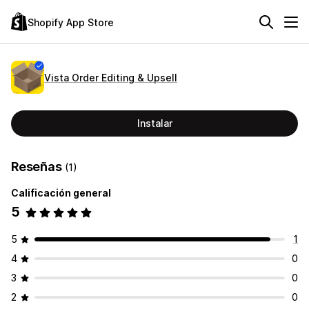
Shopify App Store
Vista Order Editing & Upsell
Instalar
Reseñas
(1)
Calificación general
5
5
1
4
0
3
0
2
0