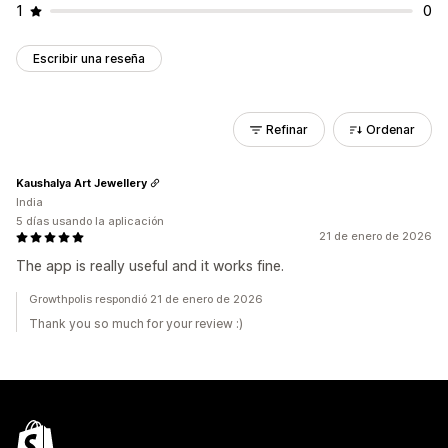
1
0
Escribir una reseña
Refinar
Ordenar
Kaushalya Art Jewellery
India
5 días usando la aplicación
21 de enero de 2026
The app is really useful and it works fine.
Growthpolis respondió 21 de enero de 2026
Thank you so much for your review :)