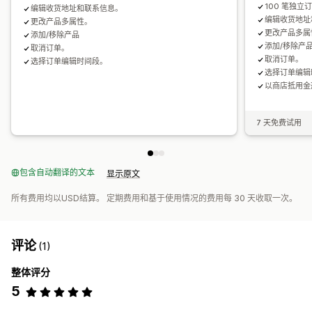
100 笔独
编辑收货地址和联系信息。
编辑收货地址
更改产品多属性。
更改产品多属
添加/移除产品
添加/移除产
取消订单。
取消订单。
选择订单编辑时间段。
选择订单编辑
以商店抵用金
7 天免费试用
包含自动翻译的文本
显示原文
所有费用均以USD结算。 定期费用和基于使用情况的费用每 30 天收取一次。
评论
(1)
整体评分
5