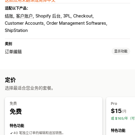
适配以下产品：
结账
客户账户
Shopify 后台
3PL
Checkout
Customer Accounts
Order Management Softwares
ShipStation
类别
订单编辑
显示功能
订单更新
取消
退款
草稿订单
地址
商品条目
价格
自定义规则
定价
自动化工作流程
客户门户
选择最适合您业务的套餐。
免费
Pro
$15
免费
/月
或 $165/年（
特色功能
特色功能
40 笔独立订单的编辑和追加销售。