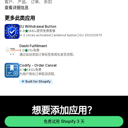
客户、 产品、 订单、 折扣
查看详细信息
更多此类应用
EU Withdrawal Button
星（满分 5 星）
4.9
(88)
•
提供免费套餐
总共 88 条评论
In 2 clicks activated | widerruf button | EU 2023/2673
Deshi Fulfillment
星（满分 5 星）
5.0
(1)
•
免费
总共 1 条评论
通过自动添加订单标签来简化发货流程。
Codify ‑ Order Cancel
星（满分 5 星）
4.1
(43)
•
免费
总共 43 条评论
为用户简化订单取消流程。
Built for Shopify
想要添加应用？
免费试用 Shopify 3 天