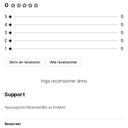
0
5
0
4
0
3
0
2
0
1
0
Skriv en recension
Alla recensioner
Inga recensioner ännu
Support
Appsupport tillhandahålls av EniMoh.
Resurser