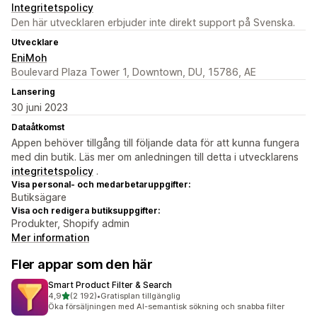
Integritetspolicy
Den här utvecklaren erbjuder inte direkt support på Svenska.
Utvecklare
EniMoh
Boulevard Plaza Tower 1, Downtown, DU, 15786, AE
Lansering
30 juni 2023
Dataåtkomst
Appen behöver tillgång till följande data för att kunna fungera
med din butik. Läs mer om anledningen till detta i utvecklarens
integritetspolicy
.
Visa personal- och medarbetaruppgifter:
Butiksägare
Visa och redigera butiksuppgifter:
Produkter, Shopify admin
Mer information
Fler appar som den här
Smart Product Filter & Search
av 5 stjärnor
4,9
(2 192)
•
Gratisplan tillgänglig
2192 recensioner totalt
Öka försäljningen med AI-semantisk sökning och snabba filter