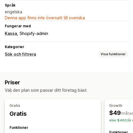
Språk
engelska
Denna app finns inte översatt till svenska
Fungerar med
Kassa
Shopify-admin
Kategorier
Sök och filtrera
Visa funktioner
Sökfunktioner
Bildsökning
AI-sökning
Produktrekommendationer
Priser
Anpassad sökning
Sökfält
Välj den plan som passar ditt företag bäst.
Visningsanpassning
Anpassad CSS
Anpassad stil
Anpassade filter
Gratis
Growth
$49
Gratis
Analysverktyg
/måna
eller $480/år 
AI-insikter
Analysverktyg i realtid
Sökfrågor
Funktioner
Funktioner