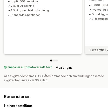
Upp till 100 produkter
6 000+ prod
Visuell AI-sökning
Avancerad v
Sökning med bilduppladdning
Grundlägga
Standardsökhastighet
E-postsuppor
Prova gratis i
Innehåller automatöversatt text
Visa original
Alla avgifter debiteras i USD. Återkommande och användningsbaserade
avgifter faktureras var 30:e dag.
Recensioner
Helhetsomdöme