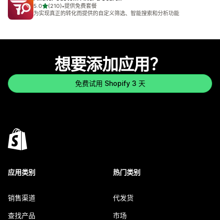
星（满分 5 星）
5.0
(210)
•
提供免费套餐
总共 210 条评论
为实现真正的转化而提供的自定义筛选、智能搜索和分析功能
想要添加应用？
免费试用 Shopify 3 天
应用类别
热门类别
销售渠道
代发货
查找产品
市场