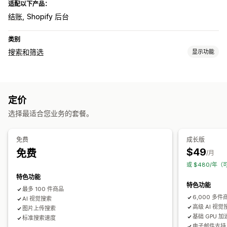
适配以下产品：
结账
Shopify 后台
类别
搜索和筛选
显示功能
搜索功能
图片搜索
AI 搜索
产品推荐
个性化搜索
搜索栏
定价
显示自定义
选择最适合您业务的套餐。
自定义 CSS
自定义样式
自定义筛选条件
分析
免费
成长版
$49
免费
AI 洞察
实时分析
搜索查询
/月
或 $480/年（
特色功能
特色功能
最多 100 件商品
6,000 多件
AI 视觉搜索
高级 AI 视觉
图片上传搜索
基础 GPU 
标准搜索速度
电子邮件支持