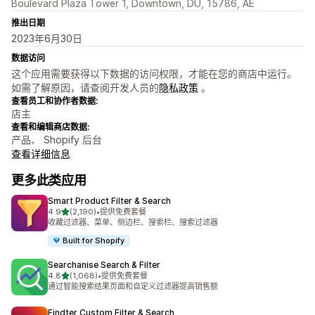
Boulevard Plaza Tower 1, Downtown, DU, 15786, AE
推出日期
2023年6月30日
数据访问
这个应用需要获得以下数据的访问权限，才能在您的商店中运行。
如需了解原因，请查阅开发人员的
隐私政策
。
查看员工和协作者数据:
店主
查看和编辑商店数据:
产品、 Shopify 后台
查看详细信息
更多此类应用
Smart Product Filter & Search
星（满分 5 星）
4.9
(2,190)
•
提供免费套餐
总共 2190 条评论
收藏过滤器、菜单、侧边栏、搜索栏、搜索过滤器
Built for Shopify
Searchanise Search & Filter
星（满分 5 星）
4.8
(1,068)
•
提供免费套餐
总共 1068 条评论
通过智能搜索结果页面和自定义过滤器提高销售额
Findter Custom Filter & Search