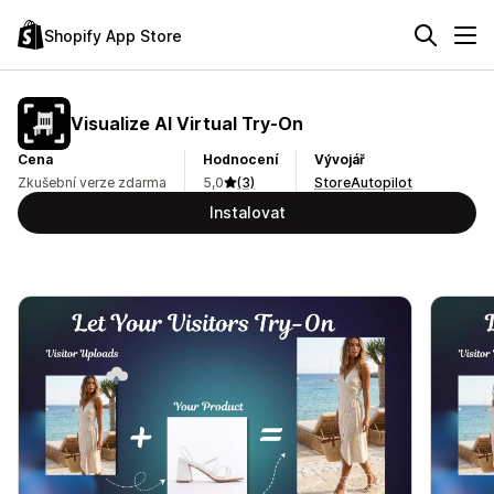
Shopify App Store
Visualize AI Virtual Try‑On
Cena
Hodnocení
Vývojář
Zkušební verze zdarma
5,0
(3)
StoreAutopilot
Instalovat