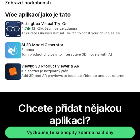
Zobrazit podrobnosti
Více aplikací jako je tato
Fittingbox Virtual Try‑On
z 5 hvězd
4,7
(12)
•
Zkušební verze zdarma
Celkový počet recenzí: 12
Accurate Glasses Virtual Try-On to boost your online sales
AI 3D Model Generator
Zdarma
Turn product photos into interactive 3D models with AI
Viewly: 3D Product Viewer & AR
K dispozici je bezplatný plán
Add 3D and AR previews to boost confidence and cut returns
Chcete přidat nějakou
aplikaci?
Vyzkoušejte si Shopify zdarma na 3 dny