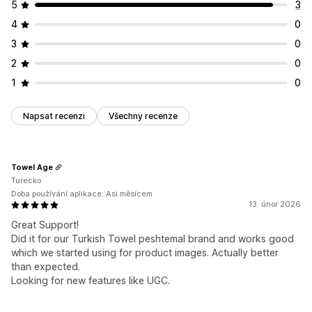
5
3
4
0
3
0
2
0
1
0
Napsat recenzi
Všechny recenze
Towel Age
Turecko
Doba používání aplikace: Asi měsícem
13. únor 2026
Great Support!
Did it for our Turkish Towel peshtemal brand and works good
which we started using for product images. Actually better
than expected.
Looking for new features like UGC.