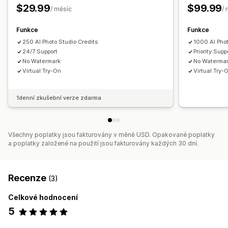
Vlastní prosazování značky
$29.99
$99.99
/ měsíc
/
Responzivní design pro mobilní zařízení
Funkce
Funkce
250 AI Photo Studio Credits
1000 AI Phot
24/7 Support
Priority Supp
No Watermark
No Waterma
Virtual Try-On
Virtual Try-
1denní zkušební verze zdarma
Všechny poplatky jsou fakturovány v měně USD. Opakované poplatky
a poplatky založené na použití jsou fakturovány každých 30 dní.
Recenze
(3)
Celkové hodnocení
5