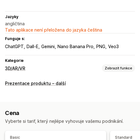
Jazyky
angličtina
Tato aplikace není přeložena do jazyka čeština
Funguje s:
ChatGPT
Dall-E
Gemini
Nano Banana Pro
PNG
Veo3
Kategorie
3D/AR/VR
Zobrazit funkce
Vizualizace
Prezentace produktu – další
Virtuální realita
Virtuální vyzkoušení
Dynamické škálování
Vložený prohlížeč
Živé náhledy
Využívající umělou inteligenci
Cena
Přizpůsobení
Vyberte si tarif, který nejlépe vyhovuje vašemu podnikání.
Konfigurátor produktů
Vytváření modelů
Varianty
Vlastní produkty
Obrázky
Barva
Motivy
Nahrání souboru
Basic
Standard