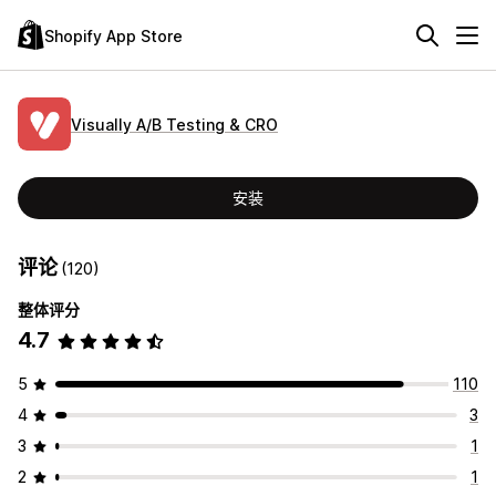
Shopify App Store
Visually A/B Testing & CRO
安装
评论
(120)
整体评分
4.7
5
110
4
3
3
1
2
1