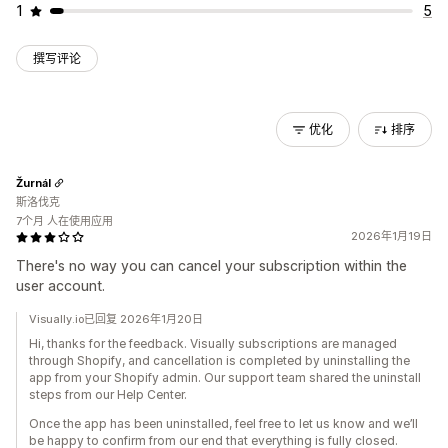
1
5
撰写评论
优化
排序
Žurnál
斯洛伐克
7个月 人在使用应用
2026年1月19日
There's no way you can cancel your subscription within the
user account.
Visually.io已回复 2026年1月20日
Hi, thanks for the feedback. Visually subscriptions are managed
through Shopify, and cancellation is completed by uninstalling the
app from your Shopify admin. Our support team shared the uninstall
steps from our Help Center.
Once the app has been uninstalled, feel free to let us know and we’ll
be happy to confirm from our end that everything is fully closed.