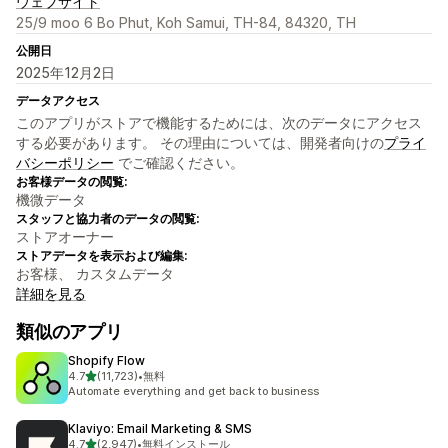
ウェブサイト
25/9 moo 6 Bo Phut, Koh Samui, TH-84, 84320, TH
公開日
2025年12月2日
データアクセス
このアプリがストアで機能するためには、次のデータにアクセス
する必要があります。 その理由については、開発者向けの
プライ
バシーポリシー
でご確認ください。
お客様データの閲覧:
機微データ
スタッフと協力者のデータの閲覧:
ストアオーナー
ストアデータを表示および編集:
お客様、 カスタムデータ
詳細を見る
類似のアプリ
Shopify Flow
5つ星中
4.7
(11,723)
•
無料
合計レビュー数：11723件
Automate everything and get back to business
Klaviyo: Email Marketing & SMS
5つ星中
4.7
(2,947)
•
無料インストール