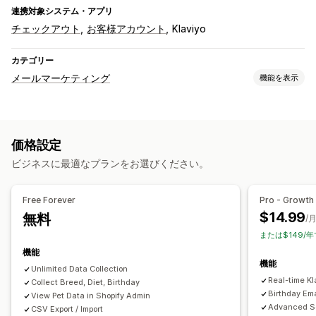
連携対象システム・アプリ
チェックアウト
お客様アカウント
Klaviyo
カテゴリー
メールマーケティング
機能を表示
キャンペーンタイプ
ニュースレター
プロモーション
アップセルメール
価格設定
クロスセルメール
おすすめ商品
カスタムキャンペーン
ビジネスに最適なプランをお選びください。
キャンペーン管理
メールアドレスの収集リスト
トリガーとルール
Free Forever
Pro - Growth
オートメーション
セグメンテーション
タグ付け
$14.99
無料
/
または$149/年
機能
機能
Unlimited Data Collection
Real-time K
Collect Breed, Diet, Birthday
Birthday Em
View Pet Data in Shopify Admin
Advanced Se
CSV Export / Import