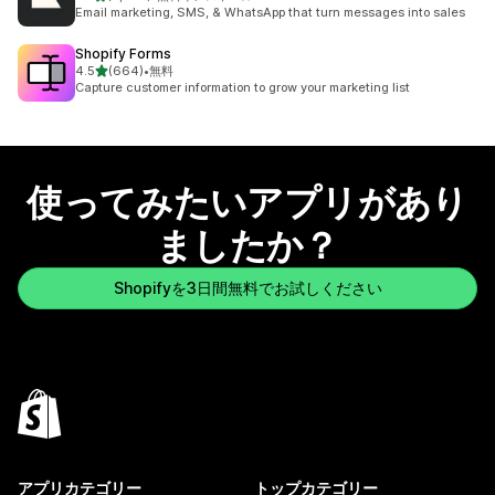
合計レビュー数：2947件
Email marketing, SMS, & WhatsApp that turn messages into sales
Shopify Forms
5つ星中
4.5
(664)
•
無料
合計レビュー数：664件
Capture customer information to grow your marketing list
使ってみたいアプリがあり
ましたか？
Shopifyを3日間無料でお試しください
アプリカテゴリー
トップカテゴリー