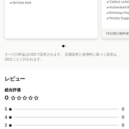
Collect unli
No time limit
Automated K
Birthday Flo
Priority Supp
14日間の無料
すべての料金はUSDで請求されます。 定期請求と使用料に基づく請求は、
30日ごとに行われます。
レビュー
総合評価
0
5
0
4
0
3
0