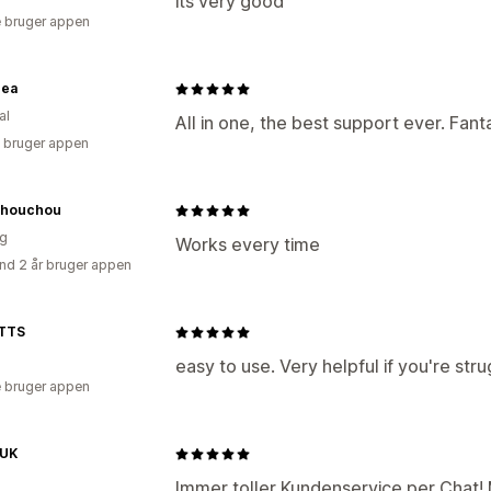
its very good
 bruger appen
rea
al
All in one, the best support ever. Fant
 bruger appen
Chouchou
ig
Works every time
nd 2 år bruger appen
TTS
easy to use. Very helpful if you're stru
 bruger appen
UK
Immer toller Kundenservice per Chat! M