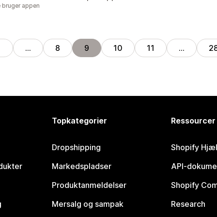
 bruger appen
1
…
8
9
10
11
…
2
Topkategorier
Ressourcer
Dropshipping
Shopify Hjæ
dukter
Markedspladser
API-dokume
Produktanmeldelser
Shopify Co
g
Mersalg og sampak
Research