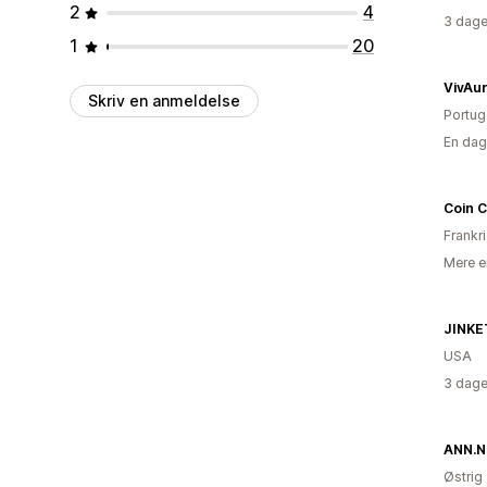
2
4
3 dage
1
20
VivAu
Skriv en anmeldelse
Portug
En dag
Coin 
Frankr
Mere e
JINKE
USA
3 dage
ANN.N
Østrig