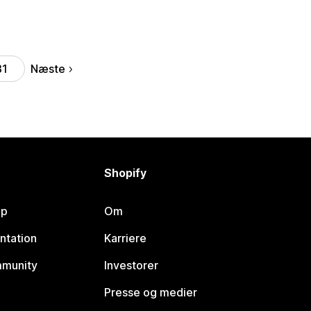
Næste
81
Shopify
lp
Om
ntation
Karriere
mmunity
Investorer
Presse og medier