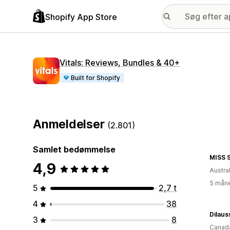
Shopify App Store
Vitals: Reviews, Bundles & 40+
Built for Shopify
Anmeldelser
(2.801)
Samlet bedømmelse
MISS 
4,9
Austra
5 måne
5
2,7 t
4
38
Dilaus
3
8
Canad