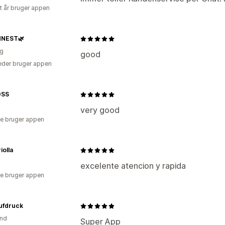
et år bruger appen
NEST🌿
ig
good
der bruger appen
OSS
very good
e bruger appen
iolla
excelente atencion y rapida
e bruger appen
ufdruck
and
Super App