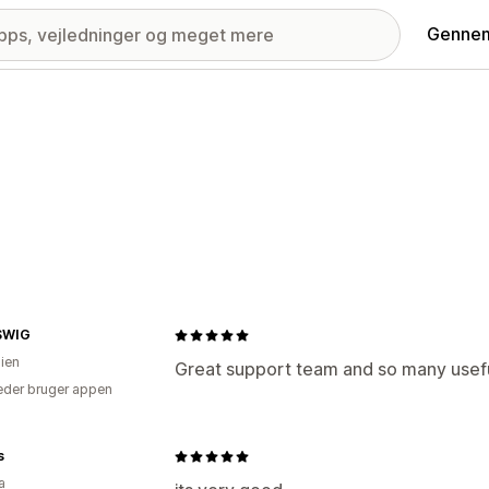
Gennem
SWIG
lien
Great support team and so many usefu
der bruger appen
s
a