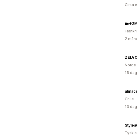
Cirka 
🏡HOM
Frankr
2 måne
ZELV
Norge
15 dag
almacr
Chile
13 dag
Stylea
Tyskl