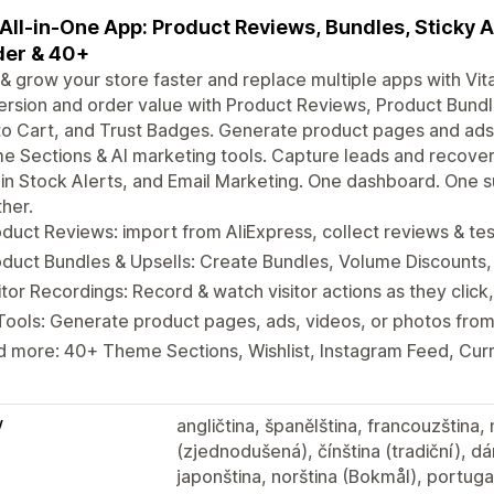
All-in-One App: Product Reviews, Bundles, Sticky Ad
der & 40+
 & grow your store faster and replace multiple apps with Vita
rsion and order value with Product Reviews, Product Bundl
o Cart, and Trust Badges. Generate product pages and ads 
 Sections & AI marketing tools. Capture leads and recover l
in Stock Alerts, and Email Marketing. One dashboard. One 
her.
duct Reviews: import from AliExpress, collect reviews & tes
duct Bundles & Upsells: Create Bundles, Volume Discounts,
itor Recordings: Record & watch visitor actions as they click,
Tools: Generate product pages, ads, videos, or photos fro
d more: 40+ Theme Sections, Wishlist, Instagram Feed, Cu
y
angličtina, španělština, francouzština,
(zjednodušená), čínština (tradiční), dán
japonština, norština (Bokmål), portugal