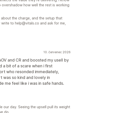
t to overshadow how well the rest is working
 about the charge, and the setup that
r write to help@vitals.co and ask for me,
10. červenec 2026
my AOV and CR and boosted my usell by
 a bit of a scare when i first
uort who resonded immediately,
t was so kind and lovely in
e me feel like i was in safe hands.
our day. Seeing the upsell pull its weight
we do.