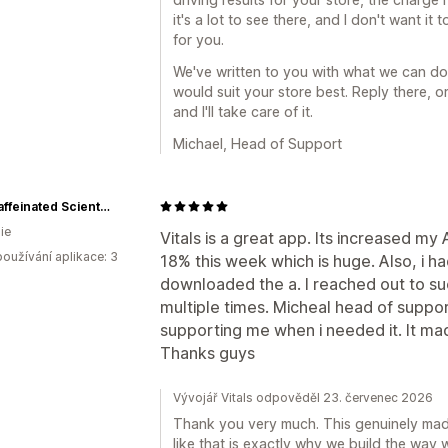
it's a lot to see there, and I don't want i
for you.
We've written to you with what we can do
would suit your store best. Reply there, o
and I'll take care of it.
Michael, Head of Support
The Caffeinated Scientist
ie
Vitals is a great app. Its increased 
oužívání aplikace: 3
18% this week which is huge. Also, i had
downloaded the a. I reached out to s
multiple times. Micheal head of suppor
supporting me when i needed it. It mad
Thanks guys
Vývojář Vitals odpověděl 23. červenec 2026
Thank you very much. This genuinely made 
like that is exactly why we build the way 