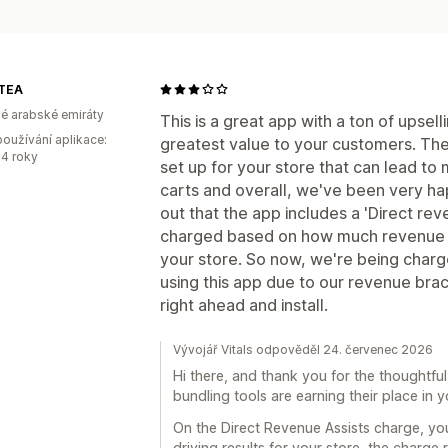
TEA
é arabské emiráty
This is a great app with a ton of upsel
oužívání aplikace:
greatest value to your customers. The
4 roky
set up for your store that can lead t
carts and overall, we've been very hap
out that the app includes a 'Direct rev
charged based on how much revenue t
your store. So now, we're being cha
using this app due to our revenue brack
right ahead and install.
Vývojář Vitals odpověděl 24. červenec 2026
Hi there, and thank you for the thoughtful 
bundling tools are earning their place in y
On the Direct Revenue Assists charge, you'
driving results for your store, the charge r