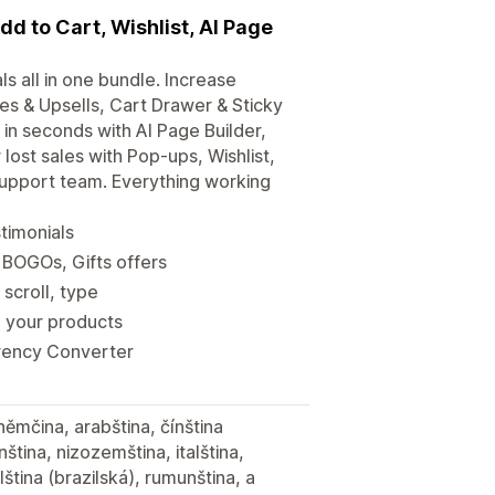
d to Cart, Wishlist, AI Page
ls all in one bundle. Increase
es & Upsells, Cart Drawer & Sticky
in seconds with AI Page Builder,
ost sales with Pop-ups, Wishlist,
support team. Everything working
timonials
 BOGOs, Gifts offers
 scroll, type
m your products
rrency Converter
 němčina, arabština, čínština
ština, nizozemština, italština,
ština (brazilská), rumunština, a