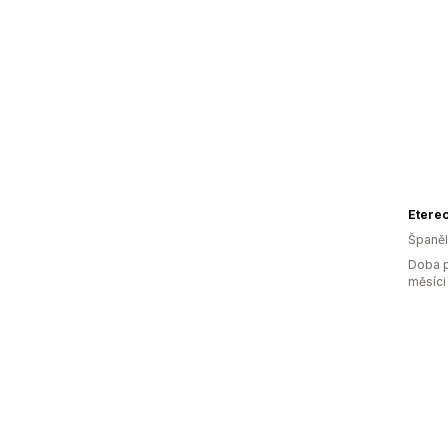
Etere
Španě
Doba p
měsíci