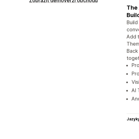
Zobrazit demoverzi obchodu
The 
Buil
Build
conve
Add t
Theme
Back 
toget
Pro
Pro
Vis
AI 
An
Jazyk