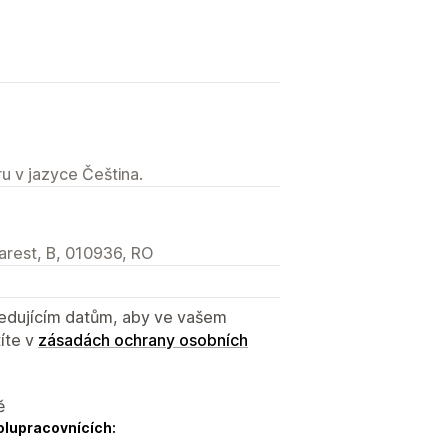
u v jazyce Čeština.
harest, B, 010936, RO
sledujícím datům, aby ve vašem
íte v
zásadách ochrany osobních
ě
olupracovnících: