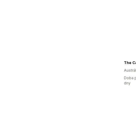
Austrál
Doba p
dny