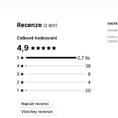
Recenze
HAIYA
(2 801)
Spojen
Doba p
Celkové hodnocení
Téměř 
4,9
5
2,7 tis.
4
38
3
8
2
4
1
20
Napsat recenzi
Všechny recenze