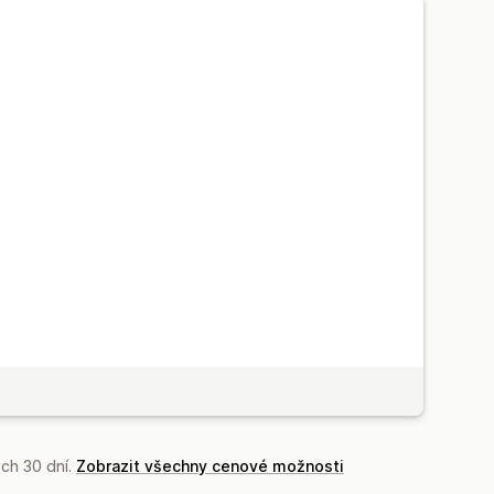
recenzí
Automatizace
acenění
Vlastní nacenění
ch 30 dní.
Zobrazit všechny cenové možnosti