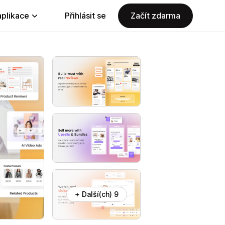
aplikace
Přihlásit se
Začít zdarma
+ Další(ch) 9