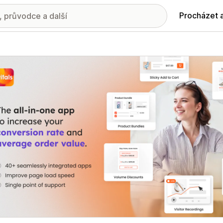
Procházet 
ie propagovaných obrázků