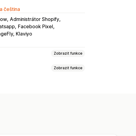
a čeština
low
Administrátor Shopify
atsapp
Facebook Pixel
geFly, Klaviyo
Zobrazit funkce
Zobrazit funkce
Hvězdičková hodnocení
Odznaky
ížky
Karty nebo postranní lišty
Balíčky variant
Upsellingové balíčky
 nejlepším hodnocením
pované společně
eskupení produktů
Filtrování
í
Cenové hladiny množství
Slevy
živateli na sociálních sítích
centuální slevy
Slevy na košík