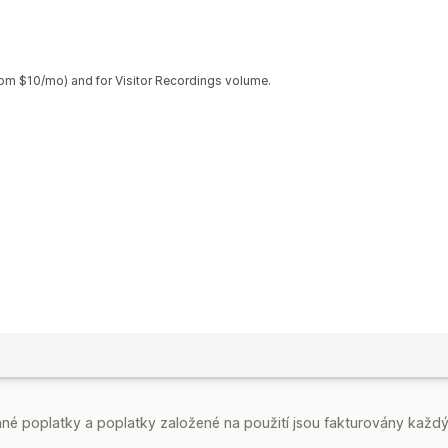
Formuláře
Import a export
Migrace 
Doprava zdarma
BOGO
Hromadné n
Vlastní žádosti
from $10/mo) and for Visitor Recordings volume.
é poplatky a poplatky založené na použití jsou fakturovány každý