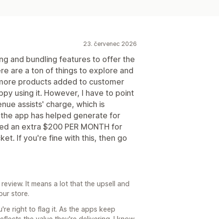
23. červenec 2026
ling and bundling features to offer the
re are a ton of things to explore and
o more products added to customer
py using it. However, I have to point
enue assists' charge, which is
he app has helped generate for
rged an extra $200 PER MONTH for
et. If you're fine with this, then go
review. It means a lot that the upsell and
our store.
re right to flag it. As the apps keep
eflects the value they're delivering. I know