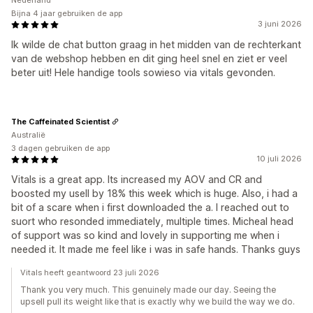
Nederland
Bijna 4 jaar gebruiken de app
3 juni 2026
Ik wilde de chat button graag in het midden van de rechterkant
van de webshop hebben en dit ging heel snel en ziet er veel
beter uit! Hele handige tools sowieso via vitals gevonden.
The Caffeinated Scientist
Australië
3 dagen gebruiken de app
10 juli 2026
Vitals is a great app. Its increased my AOV and CR and
boosted my usell by 18% this week which is huge. Also, i had a
bit of a scare when i first downloaded the a. I reached out to
suort who resonded immediately, multiple times. Micheal head
of support was so kind and lovely in supporting me when i
needed it. It made me feel like i was in safe hands. Thanks guys
Vitals heeft geantwoord 23 juli 2026
Thank you very much. This genuinely made our day. Seeing the
upsell pull its weight like that is exactly why we build the way we do.