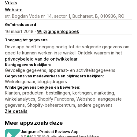
Vitals
Website
str. Bogdan Voda nr. 14, sector 1, Bucharest, B, 010936, RO
Geïntroduceerd
16 maart 2018 ·
Wijzigingenlogboek
Toegang tot gegevens
Deze app heeft toegang nodig tot de volgende gegevens om
goed te kunnen werken in je winkel. Ontdek waarom in het
privacybeleid van de ontwikkelaar
.
Klantgegevens bekijken:
Gevoelige gegevens, apparaat- en activiteitsgegevens
Gegevens van medewerkers en bijdragers bekijken:
Winkeleigenaar, blogbijdragers
Winkelgegevens bekijken en bewerken:
Klanten, producten, bestellingen, kortingen, marketing,
winkelanalytics, Shopify Functions, Webshop, aangepaste
gegevens, Shopify-beheercentrum, andere gegevens
Zie details
Meer apps zoals deze
Judge.me Product Reviews App
van 5 sterren
5,0
(43.088)
•
Gratis abonnement beschikbaar