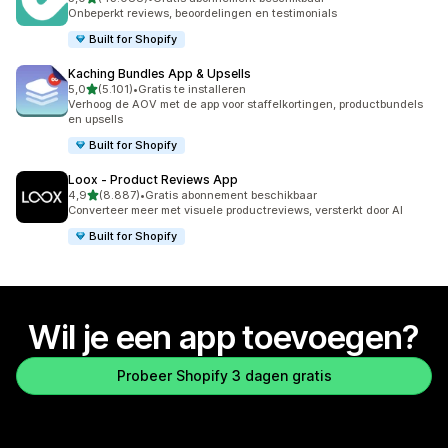
43088 recensies in totaal
Onbeperkt reviews, beoordelingen en testimonials
Built for Shopify
Kaching Bundles App & Upsells
van 5 sterren
5,0
(5.101)
•
Gratis te installeren
5101 recensies in totaal
Verhoog de AOV met de app voor staffelkortingen, productbundels
en upsells
Built for Shopify
Loox ‑ Product Reviews App
van 5 sterren
4,9
(8.887)
•
Gratis abonnement beschikbaar
8887 recensies in totaal
Converteer meer met visuele productreviews, versterkt door AI
Built for Shopify
Wil je een app toevoegen?
Probeer Shopify 3 dagen gratis