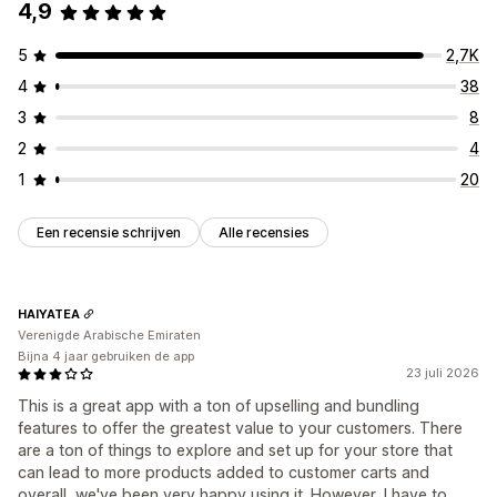
4,9
5
2,7K
4
38
3
8
2
4
1
20
Een recensie schrijven
Alle recensies
HAIYATEA
Verenigde Arabische Emiraten
Bijna 4 jaar gebruiken de app
23 juli 2026
This is a great app with a ton of upselling and bundling
features to offer the greatest value to your customers. There
are a ton of things to explore and set up for your store that
can lead to more products added to customer carts and
overall, we've been very happy using it. However, I have to