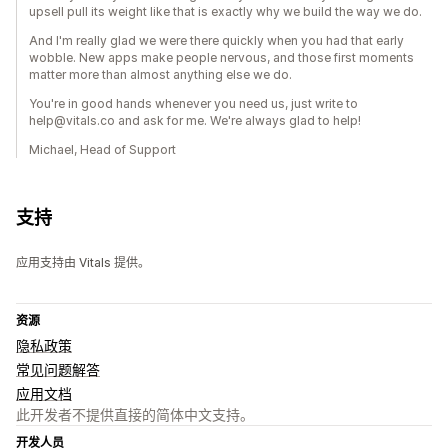
upsell pull its weight like that is exactly why we build the way we do.
And I'm really glad we were there quickly when you had that early
wobble. New apps make people nervous, and those first moments
matter more than almost anything else we do.
You're in good hands whenever you need us, just write to
help@vitals.co and ask for me. We're always glad to help!
Michael, Head of Support
支持
应用支持由 Vitals 提供。
资源
隐私政策
常见问题解答
应用文档
此开发者不提供直接的简体中文支持。
开发人员