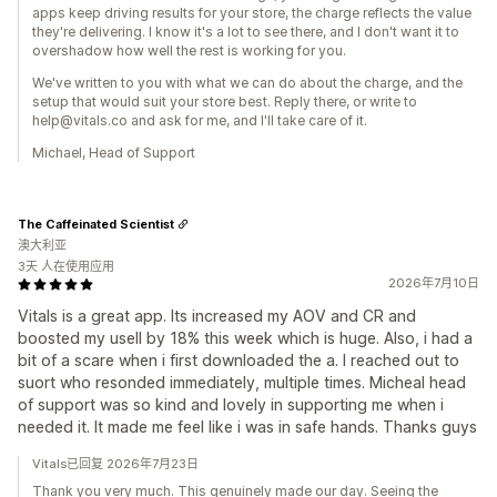
apps keep driving results for your store, the charge reflects the value
they're delivering. I know it's a lot to see there, and I don't want it to
overshadow how well the rest is working for you.
We've written to you with what we can do about the charge, and the
setup that would suit your store best. Reply there, or write to
help@vitals.co and ask for me, and I'll take care of it.
Michael, Head of Support
The Caffeinated Scientist
澳大利亚
3天 人在使用应用
2026年7月10日
Vitals is a great app. Its increased my AOV and CR and
boosted my usell by 18% this week which is huge. Also, i had a
bit of a scare when i first downloaded the a. I reached out to
suort who resonded immediately, multiple times. Micheal head
of support was so kind and lovely in supporting me when i
needed it. It made me feel like i was in safe hands. Thanks guys
Vitals已回复 2026年7月23日
Thank you very much. This genuinely made our day. Seeing the