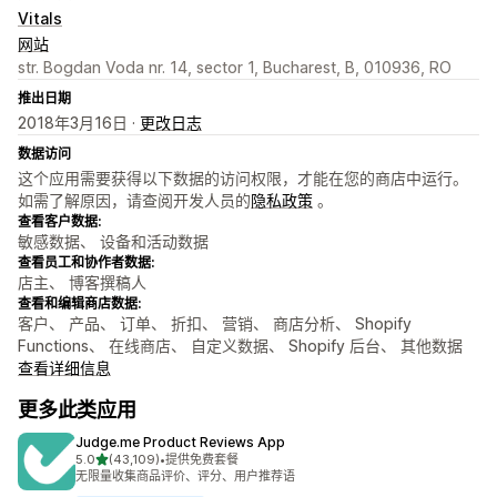
Vitals
网站
str. Bogdan Voda nr. 14, sector 1, Bucharest, B, 010936, RO
推出日期
2018年3月16日 ·
更改日志
数据访问
这个应用需要获得以下数据的访问权限，才能在您的商店中运行。
如需了解原因，请查阅开发人员的
隐私政策
。
查看客户数据:
敏感数据、 设备和活动数据
查看员工和协作者数据:
店主、 博客撰稿人
查看和编辑商店数据:
客户、 产品、 订单、 折扣、 营销、 商店分析、 Shopify
Functions、 在线商店、 自定义数据、 Shopify 后台、 其他数据
查看详细信息
更多此类应用
Judge.me Product Reviews App
星（满分 5 星）
5.0
(43,109)
•
提供免费套餐
总共 43109 条评论
无限量收集商品评价、评分、用户推荐语