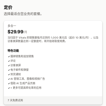
固定套装
混搭套装
多属性套装
增销套装
交叉销售套装
评论摘要
产品分组
筛选
丰富代码片段
定价
组合购买
相关产品
自定义套装
收集评论的方式
选择最适合您业务的套餐。
您可以设置的定价
电子邮件请求
社交媒体用户生成内容
表单
导入和导出
固定定价
分层定价
数量折扣
折扣
批量折扣
固定折扣
评论迁移
自动化
自定义请求
多合一
百分比折扣
购物车折扣
免运费
买一送一
批量定价
自定义定价
$29.99
/月
当归因于 Vitals 的销售额每月达到约 1,000 美元后（起价 10 美元/月），以及
访客录屏数量达到一定额度时，将开始收取使用费。
特色功能
捆绑销售和追加销售
评论
访客录屏
电子邮件和弹窗
到货通知
AI 营销工具、图像和视频广告
借助 AI 生成产品页面
+ 更多可提高转化率的应用
7 天免费试用