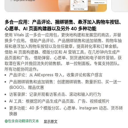
多合一应用：产品评论、捆绑销售、悬浮加入购物车按钮、
心愿单、AI 页面构建器以及另外 40 多种功能
使用 Vitals 这一多合一应用包，更快地构建和发展您的商店，并替
换多个应用。 借助产品评论、产品捆绑销售和追加销售、购物车抽
屉和悬浮加入购物车按钮以及信任徽章，提高转化率和订单金额。
借助 AI 页面构建器、模版分区和 AI 营销工具，在几秒钟内生成产
品页面和广告。 借助弹窗、心愿单、到货通知和电子邮件营销，获
取潜在客户并挽回流失的销售额。 单一控制面板。专属支持团队。
所有功能协同运作。
产品评论：从 AliExpress 导入，收集评论和客户感言
产品捆绑销售和追加销售：创建捆绑销售、数量折扣、买一送一
(BOGO)、赠品优惠
访客录屏：记录并观看访客点击、滚动和输入的行为
AI 工具：根据您的产品生成产品页面、广告、视频或照片
更多功能：40 多个模版分区、心愿单、Instagram 动态、货币转
换器
包含自动翻译的文本
显示原文