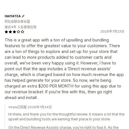
HAIYATEA
阿拉伯联合酋长国
接近4年 人在使用应用
2026年7月23日
This is a great app with a ton of upselling and bundling
features to offer the greatest value to your customers. There
are a ton of things to explore and set up for your store that
can lead to more products added to customer carts and
overall, we've been very happy using it. However, I have to
point out that the app includes a 'Direct revenue assists'
charge, which is charged based on how much revenue the app
has helped generate for your store. So now, we're being
charged an extra $200 PER MONTH for using this app due to
our revenue bracket. If you're fine with this, then go right
ahead and install.
Vitals已回复 2026年7月24日
Hi there, and thank you for the thoughtful review. It means a lot that the
upsell and bundling tools are earning their place in your store.
On the Direct Revenue Assists charge, you're right to flag it. As the