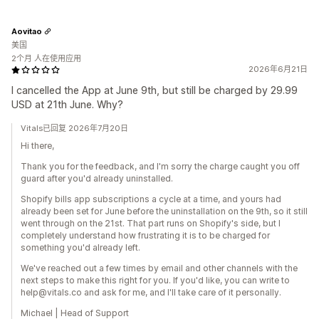
Aovitao
美国
2个月 人在使用应用
2026年6月21日
I cancelled the App at June 9th, but still be charged by 29.99
USD at 21th June. Why?
Vitals已回复 2026年7月20日
Hi there,
Thank you for the feedback, and I'm sorry the charge caught you off
guard after you'd already uninstalled.
Shopify bills app subscriptions a cycle at a time, and yours had
already been set for June before the uninstallation on the 9th, so it still
went through on the 21st. That part runs on Shopify's side, but I
completely understand how frustrating it is to be charged for
something you'd already left.
We've reached out a few times by email and other channels with the
next steps to make this right for you. If you'd like, you can write to
help@vitals.co and ask for me, and I'll take care of it personally.
Michael | Head of Support