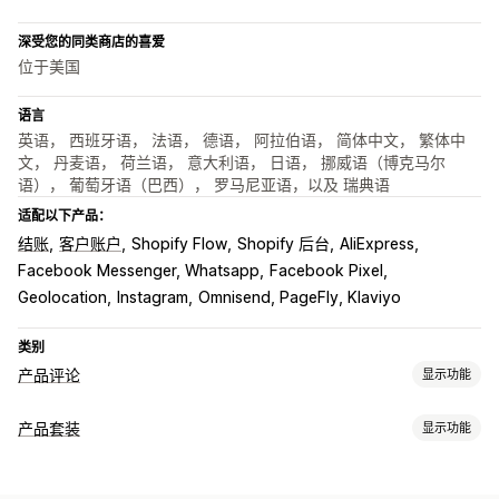
深受您的同类商店的喜爱
位于美国
语言
英语， 西班牙语， 法语， 德语， 阿拉伯语， 简体中文， 繁体中
文， 丹麦语， 荷兰语， 意大利语， 日语， 挪威语（博克马尔
语）， 葡萄牙语（巴西）， 罗马尼亚语，以及 瑞典语
适配以下产品：
结账
客户账户
Shopify Flow
Shopify 后台
AliExpress
Facebook Messenger, Whatsapp
Facebook Pixel
Geolocation
Instagram
Omnisend, PageFly, Klaviyo
类别
产品评论
显示功能
展示选项
产品套装
显示功能
客户推荐语
图片评论
视频评论
星级评分
徽章
轮播
媒体图库
套装类型
网格布局
标签或侧边栏
所有评论页面
热门评论
评论亮点