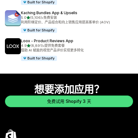
Built for Shopify
Kaching Bundles App & Upsells
星（满分 5 星）
5.0
(5,106)
•
免费安装
总共 5106 条评论
利用阶梯定价、产品组合和向上销售应用提高客单价 (AOV)
Built for Shopify
Loox ‑ Product Reviews App
星（满分 5 星）
4.9
(8,891)
•
提供免费套餐
总共 8891 条评论
借助 AI 赋能的视觉产品评价实现更多转化
Built for Shopify
想要添加应用？
免费试用 Shopify 3 天