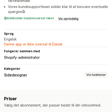
farveskemaer.
Vores kundesupportteam sidder klar til at besvare eventuelle
spørgsmål.
Indeholder maskinoversat tekst
Vis oprindelig
Sprog
Engelsk
Denne app er ikke oversat til Dansk
Fungerer sammen med
Shopify-administrator
Kategorier
Sidedesigner
Vis funktioner
Sidetyper
Landingssider
Startsider
Produktsider
Kollektioner
Priser
Sider med Kommer snart
Ofte stillede spørgsmål
Vælg det abonnement, der passer bedst til din virksomhed.
Sider med Hjælp
Sider med kontakt
Sider af typen Om os