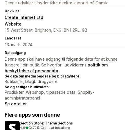
Denne udvikler tilbyder ikke direkte support på Dansk.
Udvikler
Create Internet Ltd
Website
15 West Street, Brighton, ENG, BN1 2RL, GB
Lanceret
13. marts 2024
Dataadgang
Denne app skal have adgang til følgende data for at kunne
fungere i din butik. Se hvorfor i udviklerens
politik om
beskyttelse af persondata
.
Se data om medarbejdere og bidragydere:
Butiksejer, blogbidragydere
Se og rediger butiksdata:
Produkter, Webshop, tilpassede data, Shopify-
administratorpanel
Se detaljer
Flere apps som denne
Section Store: Theme Sections
ud af 5 stjerner
4,9
(2.721)
•
Gratis at installere
2721 anmeldelser i alt