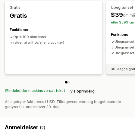
Sider med tak
Sidefod
404-sider
Sider med presse
Gratis
Ubegrænset
Sider med karriere
Sider med juridisk indhold
$39
Gratis
om må
Sider med priser
Temasektioner
Tilpassede sider
eller $399 om 
Administration af sider
Funktioner
Funktioner
Redigeringsværktøj
Sider med at gemme
Op til 100 elementer
Ubegrænset 
Sider med kladder
(sider, afsnit og/eller produkter)
Globale sektioner
Dynamisk på mobil
Ubegrænset 
Ubegrænset 
30-dages grat
Indeholder maskinoversat tekst
Vis oprindelig
Alle gebyrer faktureres i USD. Tilbagevendende og brugsbaserede
gebyrer faktureres hver 30. dag.
Anmeldelser
(2)