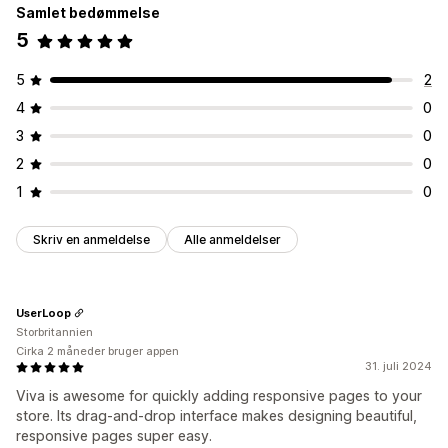
Samlet bedømmelse
5
5
2
4
0
3
0
2
0
1
0
Skriv en anmeldelse
Alle anmeldelser
UserLoop
Storbritannien
Cirka 2 måneder bruger appen
31. juli 2024
Viva is awesome for quickly adding responsive pages to your
store. Its drag-and-drop interface makes designing beautiful,
responsive pages super easy.