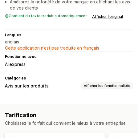
Améliorez la notoriété de votre marque en affichant les avis
de vos clients
Contient du texte traduit automatiquement
Afficher l’original
Langues
anglais
Cette application n’est pas traduite en français
Fonctionne avec
Aliexpress
Catégories
Avis sur les produits
Afficher les fonctionnalités
Options d’affichage
Témoignages
Avis photo
Évaluations par étoiles
Tarification
Mise en page en grille
Filtrage
Extraits enrichis
Choisissez le forfait qui convient le mieux à votre entreprise.
Méthodes pour recueillir des avis
Formulaires
Import et export
Migration des avis