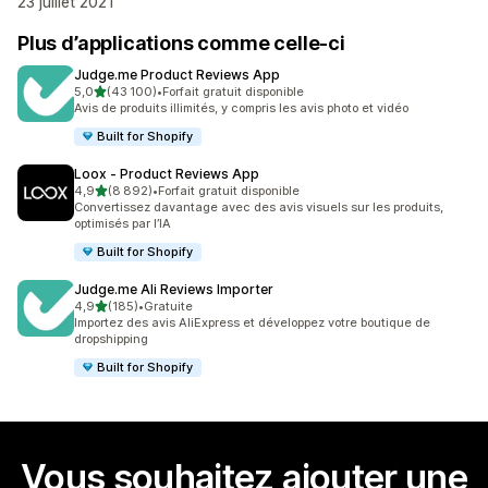
23 juillet 2021
Plus d’applications comme celle-ci
Judge.me Product Reviews App
étoile(s) sur 5
5,0
(43 100)
•
Forfait gratuit disponible
43100 avis au total
Avis de produits illimités, y compris les avis photo et vidéo
Built for Shopify
Loox ‑ Product Reviews App
étoile(s) sur 5
4,9
(8 892)
•
Forfait gratuit disponible
8892 avis au total
Convertissez davantage avec des avis visuels sur les produits,
optimisés par l’IA
Built for Shopify
Judge.me Ali Reviews Importer
étoile(s) sur 5
4,9
(185)
•
Gratuite
185 avis au total
Importez des avis AliExpress et développez votre boutique de
dropshipping
Built for Shopify
Vous souhaitez ajouter une