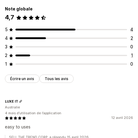
Note globale
4,7
5
4
4
2
3
0
2
1
1
0
Écrire un avis
Tous les avis
LUXE IT
Australie
4 mois d’utilisation de l’application
12 avril 2026
easy to uses
SELL THE TREND CORP. a répondu 15 avril 2026