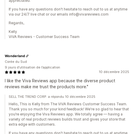
appreciated.
If you have any questions don't hesitate to reach out to us at anytime
via our 24/7 live chat or our emails info@vivareviews.com
Regards,
Kelly
ViVA Reviews - Customer Success Team
Wonderland
Corée du Sud
9 jours d’utilisation de l’application
10 décembre 2025
I like the Viva Reviews app because the diverse product
reviews make me trust the products more."
SELL THE TREND CORP. a répondu 10 décembre 2025
Hello, This is Kelly from The ViVA Reviews Customer Success Team.
Thank you so much for your kind feedback! We're so glad to hear that
you’re enjoying the Viva Reviews app. We totally agree — having a
variety of real product reviews builds trust and gives your store that
extra edge with customers.
If you have any questions don't hesitate to reach out to us at anytime