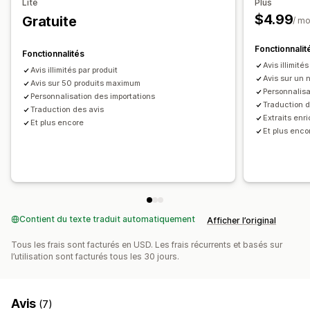
Lite
Plus
Automatisations
$4.99
Gratuite
/ mo
Fonctionnalit
Fonctionnalités
Avis illimité
Avis illimités par produit
Avis sur un n
Avis sur 50 produits maximum
Personnalisa
Personnalisation des importations
Traduction d
Traduction des avis
Extraits enr
Et plus encore
Et plus enco
Contient du texte traduit automatiquement
Afficher l’original
Tous les frais sont facturés en USD. Les frais récurrents et basés sur
l’utilisation sont facturés tous les 30 jours.
Avis
(7)