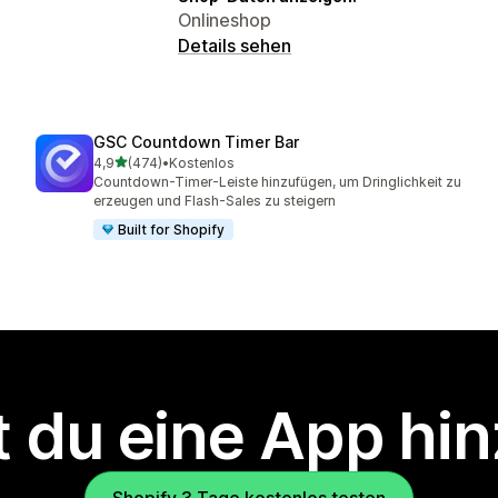
Onlineshop
Details sehen
GSC Countdown Timer Bar
von 5 Sternen
4,9
(474)
•
Kostenlos
474 Rezensionen insgesamt
Countdown-Timer-Leiste hinzufügen, um Dringlichkeit zu
erzeugen und Flash-Sales zu steigern
Built for Shopify
 du eine App hi