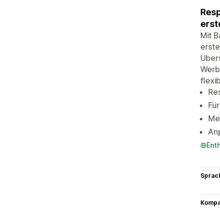
Resp
erst
Mit B
erste
Über
Werbe
flexi
Res
Fü
Meh
An
Ent
Sprac
Kompat