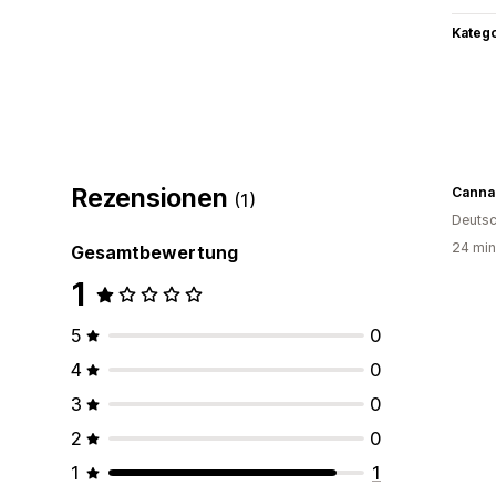
Kateg
Rezensionen
Canna
(1)
Deutsc
24 min
Gesamtbewertung
1
5
0
4
0
3
0
2
0
1
1