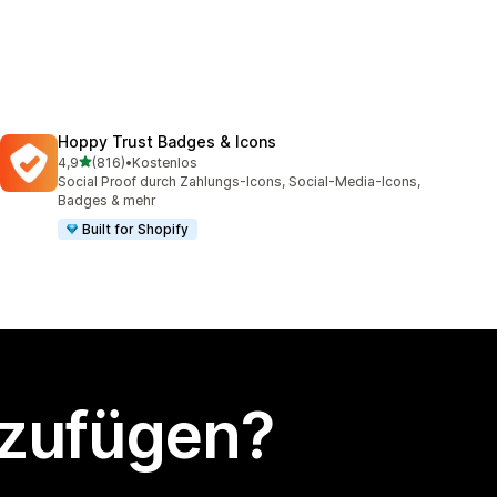
Hoppy Trust Badges & Icons
von 5 Sternen
4,9
(816)
•
Kostenlos
816 Rezensionen insgesamt
Social Proof durch Zahlungs-Icons, Social-Media-Icons,
Badges & mehr
Built for Shopify
nzufügen?