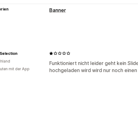
orien
Banner
Anpassung
Animationen
Links und Schaltflächen
Verhaltens-Targeting
Selection
hland
Funktioniert nicht leider geht kein Slid
uten mit der App
hochgeladen wird wird nur noch einen