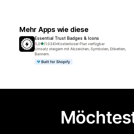
Mehr Apps wie diese
Essential Trust Badges & Icons
von 5 Sternen
5,0
(1.034)
•
Kostenloser Plan verfügbar
1034 Rezensionen insgesamt
Umsatz steigern mit Abzeichen, Symbolen, Etiketten,
Bannern.
Built for Shopify
Möchtest