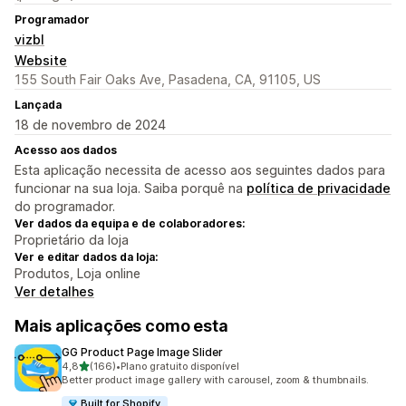
Programador
vizbl
Website
155 South Fair Oaks Ave, Pasadena, CA, 91105, US
Lançada
18 de novembro de 2024
Acesso aos dados
Esta aplicação necessita de acesso aos seguintes dados para
funcionar na sua loja. Saiba porquê na
política de privacidade
do programador.
Ver dados da equipa e de colaboradores:
Proprietário da loja
Ver e editar dados da loja:
Produtos, Loja online
Ver detalhes
Mais aplicações como esta
GG Product Page Image Slider
de 5 estrelas
4,8
(166)
•
Plano gratuito disponível
166 total de avaliações
Better product image gallery with carousel, zoom & thumbnails.
Built for Shopify