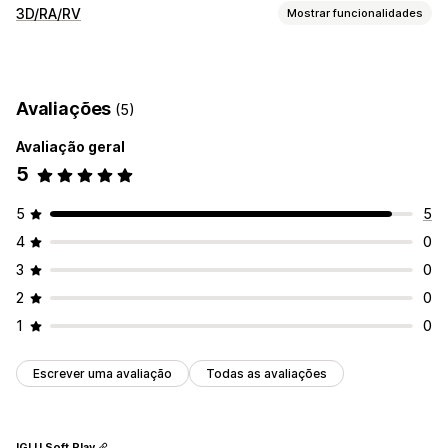
3D/RA/RV
Mostrar funcionalidades
Visualização
Modelos 3D
Visualizações 360
Realidade aumentada
Avaliações
(5)
Avaliação geral
5
5
5
4
0
3
0
2
0
1
0
Escrever uma avaliação
Todas as avaliações
IGLU Soft Play