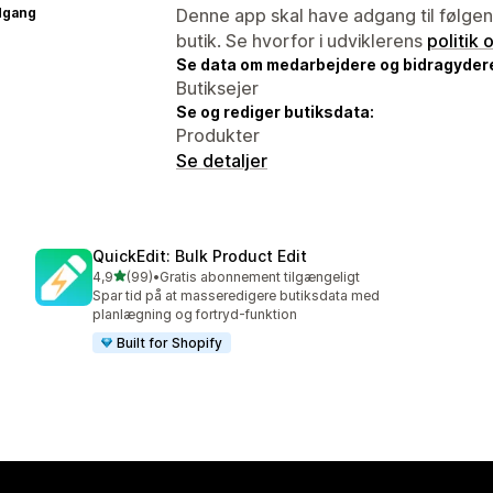
dgang
Denne app skal have adgang til følgend
butik. Se hvorfor i udviklerens
politik
Se data om medarbejdere og bidragyder
Butiksejer
Se og rediger butiksdata:
Produkter
Se detaljer
QuickEdit: Bulk Product Edit
ud af 5 stjerner
4,9
(99)
•
Gratis abonnement tilgængeligt
99 anmeldelser i alt
Spar tid på at masseredigere butiksdata med
planlægning og fortryd-funktion
Built for Shopify