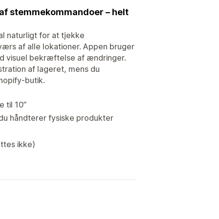
lp af stemmekommandoer – helt
naturligt for at tjekke
værs af alle lokationer. Appen bruger
d visuel bekræftelse af ændringer.
istration af lageret, mens du
hopify-butik.
til 10”
 du håndterer fysiske produkter
ttes ikke)