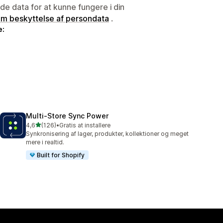
e data for at kunne fungere i din
 om beskyttelse af persondata
.
e:
Multi‑Store Sync Power
ud af 5 stjerner
4,6
(126)
•
Gratis at installere
126 anmeldelser i alt
Synkronisering af lager, produkter, kollektioner og meget
mere i realtid.
Built for Shopify