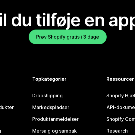
il du tilføje en ap
Prøv Shopify gratis i 3 dage
Topkategorier
Ressourcer
Dropshipping
Shopify Hjæ
dukter
Markedspladser
API-dokume
Produktanmeldelser
Shopify Co
g
Mersalg og sampak
Research