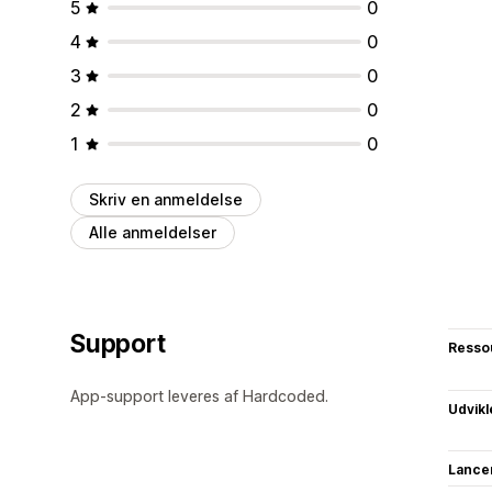
5
0
4
0
3
0
2
0
1
0
Skriv en anmeldelse
Alle anmeldelser
Support
Resso
App-support leveres af Hardcoded.
Udvikl
Lance