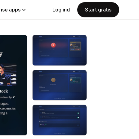
se apps
Log ind
Start gratis