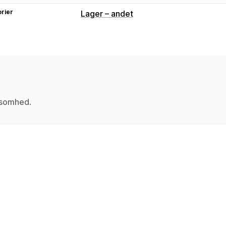
rier
Lager – andet
ksomhed.