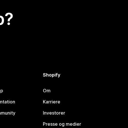
p?
Shopify
lp
Om
ntation
Karriere
mmunity
Investorer
Presse og medier