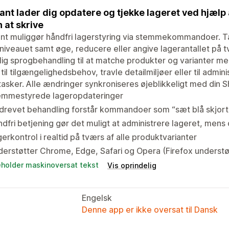
ant lader dig opdatere og tjekke lageret ved hjæ
 at skrive
nt muliggør håndfri lagerstyring via stemmekommandoer. Tal 
niveauet samt øge, reducere eller angive lagerantallet på t
lig sprogbehandling til at matche produkter og varianter me
 til tilgængelighedsbehov, travle detailmiljøer eller til admin
tasker. Alle ændringer synkroniseres øjeblikkeligt med din S
emmestyrede lageropdateringer
drevet behandling forstår kommandoer som “sæt blå skjorte 
dfri betjening gør det muligt at administrere lageret, mens
erkontrol i realtid på tværs af alle produktvarianter
erstøtter Chrome, Edge, Safari og Opera (Firefox understø
eholder maskinoversat tekst
Vis oprindelig
Engelsk
Denne app er ikke oversat til Dansk