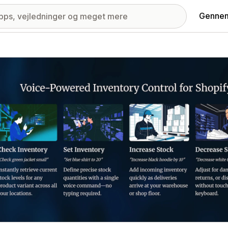
Gennem
ri med udvalgte billeder