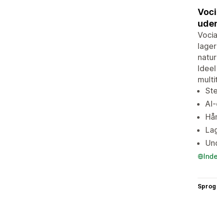
Voci
uden
Vocia
lager
natur
Ideel
multi
St
AI-
Hån
Lag
Und
Ind
Sprog