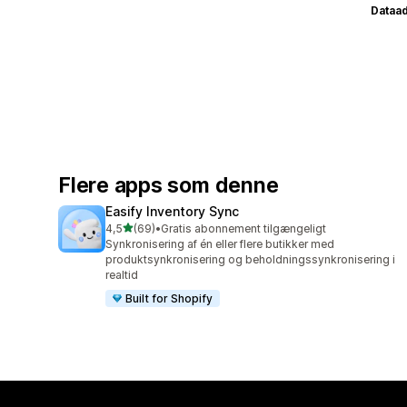
Dataa
Flere apps som denne
Easify Inventory Sync
ud af 5 stjerner
4,5
(69)
•
Gratis abonnement tilgængeligt
69 anmeldelser i alt
Synkronisering af én eller flere butikker med
produktsynkronisering og beholdningssynkronisering i
realtid
Built for Shopify