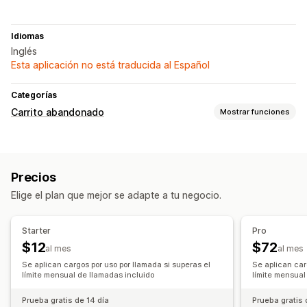
Idiomas
Inglés
Esta aplicación no está traducida al Español
Categorías
Carrito abandonado
Mostrar funciones
Recuperación de carritos
Campañas personalizadas
Notificaciones de SMS
Precios
Mensajería en múltiples canales
Elige el plan que mejor se adapte a tu negocio.
Carrito en varios dispositivos
Ofertas de descuentos
Ofertas por tiempo limitado
Starter
Pro
Flujos de trabajos automatizados
$12
$72
al mes
al mes
Opciones de muestra
Se aplican cargos por uso por llamada si superas el
Se aplican car
Códigos de descuento personalizados
límite mensual de llamadas incluido
Activadores
límite mensual
Reglas de segmentación
Prueba gratis de 14 día
Prueba gratis 