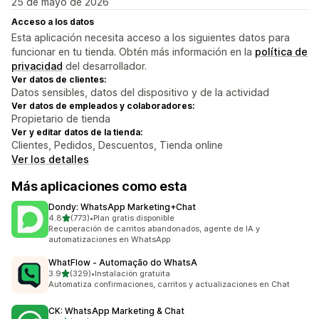
25 de mayo de 2026
Acceso a los datos
Esta aplicación necesita acceso a los siguientes datos para
funcionar en tu tienda. Obtén más información en la
política de
privacidad
del desarrollador.
Ver datos de clientes:
Datos sensibles, datos del dispositivo y de la actividad
Ver datos de empleados y colaboradores:
Propietario de tienda
Ver y editar datos de la tienda:
Clientes, Pedidos, Descuentos, Tienda online
Ver los detalles
Más aplicaciones como esta
Dondy: WhatsApp Marketing+Chat
de 5 estrellas
4.8
(773)
•
Plan gratis disponible
773 reseñas en total
Recuperación de carritos abandonados, agente de IA y
automatizaciones en WhatsApp
WhatFlow ‑ Automação do WhatsA
de 5 estrellas
3.9
(329)
•
Instalación gratuita
329 reseñas en total
Automatiza confirmaciones, carritos y actualizaciones en Chat
CK: WhatsApp Marketing & Chat