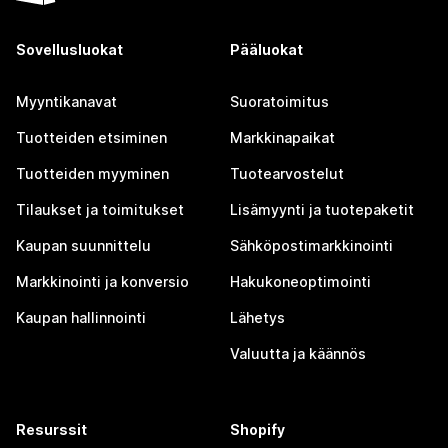
Sovellusluokat
Pääluokat
Myyntikanavat
Suoratoimitus
Tuotteiden etsiminen
Markkinapaikat
Tuotteiden myyminen
Tuotearvostelut
Tilaukset ja toimitukset
Lisämyynti ja tuotepaketit
Kaupan suunnittelu
Sähköpostimarkkinointi
Markkinointi ja konversio
Hakukoneoptimointi
Kaupan hallinnointi
Lähetys
Valuutta ja käännös
Resurssit
Shopify