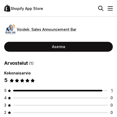
Shopify App Store
Voidek: Sales Announcement Bar
Asenna
Arvostelut
(1)
Kokonaisarvio
5
5
1
4
0
3
0
2
0