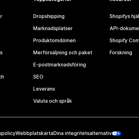
r
Dropshipping
Shopifys hjä
Marknadsplatser
API-dokume
Produktomdömen
Shopify Co
s
Merförsäljning och paket
Forskning
E-postmarknadsföring
ch
SEO
Leverans
Valuta och språk
spolicy
Webbplatskarta
Dina integritetsalternativ