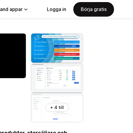
land appar
Logga in
Börja gratis
+ 4 till
rodukter, storsäljare och