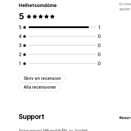
En min
Helhetsomdöme
appen
5
5
1
4
0
3
0
2
0
1
0
Skriv en recension
Alla recensioner
Support
Resur
Appsupport tillhandahålls av Voidek