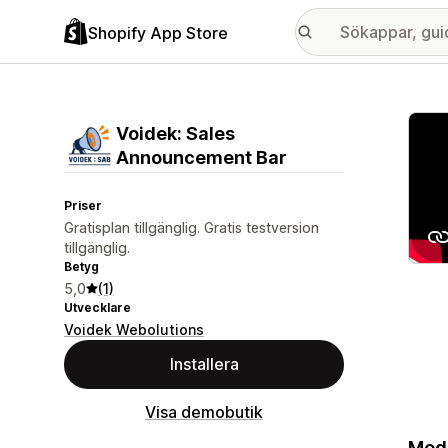
Shopify App Store
Galle
Voidek: Sales
Announcement Bar
Priser
Gratisplan tillgänglig. Gratis testversion
tillgänglig.
Betyg
5,0
(1)
Utvecklare
Voidek Webolutions
Installera
Visa demobutik
Medd