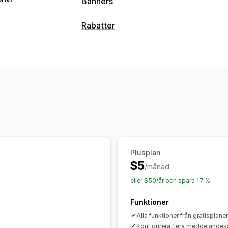
Banners
Bannertyp
Rabatter
Fält med meddelande
Stäng meddel
Rabattyper
Anpassning
Rabattkoder
Rabattbelopp
Procentu
Klisterdisplay
Länkar och knappar
Fä
Emojis
Mobilanpassning
Plusplan
$5
/månad
eller $50/år och spara 17 %
Funktioner
Alla funktioner från gratisplane
Konfigurera flera meddelandeka