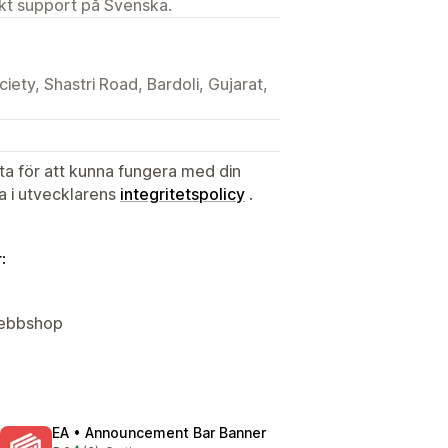
ekt support på Svenska.
ety, Shastri Road, Bardoli, Gujarat,
ata för att kunna fungera med din
ta i utvecklarens
integritetspolicy
.
:
 Webbshop
EA • Announcement Bar Banner