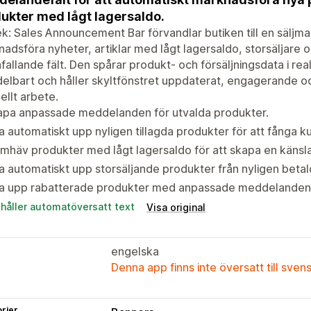
ukter med lågt lagersaldo.
k: Sales Announcement Bar förvandlar butiken till en säljm
adsföra nyheter, artiklar med lågt lagersaldo, storsäljare oc
fallande fält. Den spårar produkt- och försäljningsdata i r
lbart och håller skyltfönstret uppdaterat, engagerande och
llt arbete.
apa anpassade meddelanden för utvalda produkter.
a automatiskt upp nyligen tillagda produkter för att fång
mhäv produkter med lågt lagersaldo för att skapa en käns
a automatiskt upp storsäljande produkter från nyligen betal
sa upp rabatterade produkter med anpassade meddelanden
ehåller automatöversatt text
Visa original
engelska
Denna app finns inte översatt till sven
rier