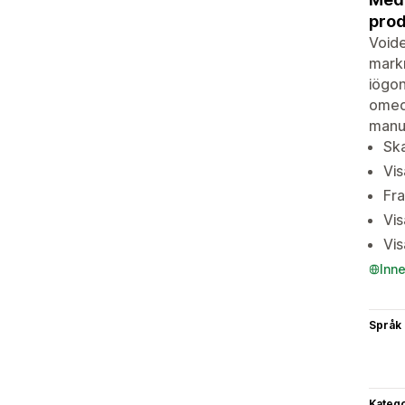
prod
Voide
markn
iögon
omede
manue
Sk
Vis
Fra
Vis
Vi
Inn
Språk
Katego