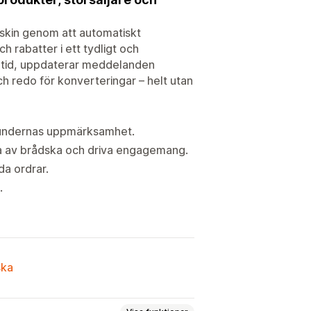
askin genom att automatiskt
h rabatter i ett tydligt och
ealtid, uppdaterar meddelanden
 redo för konverteringar – helt utan
a kundernas uppmärksamhet.
la av brådska och driva engagemang.
da ordrar.
.
ska