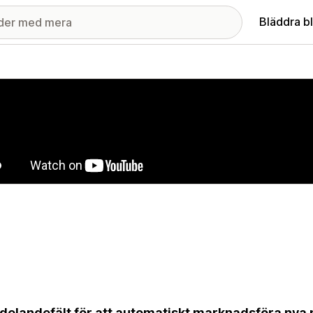
Bläddra b
ri med utvalda bilder
elandefält för att automatiskt marknadsföra nya p