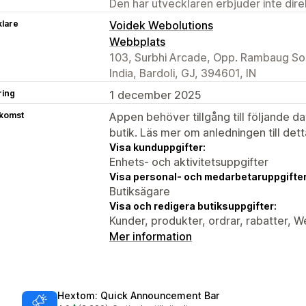
Den här utvecklaren erbjuder inte dir
klare
Voidek Webolutions
Webbplats
103, Surbhi Arcade, Opp. Rambaug Soci
India, Bardoli, GJ, 394601, IN
ring
1 december 2025
tkomst
Appen behöver tillgång till följande d
butik. Läs mer om anledningen till det
Visa kunduppgifter:
Enhets- och aktivitetsuppgifter
Visa personal- och medarbetaruppgifter
Butiksägare
Visa och redigera butiksuppgifter:
Kunder, produkter, ordrar, rabatter,
Mer information
Hextom: Quick Announcement Bar