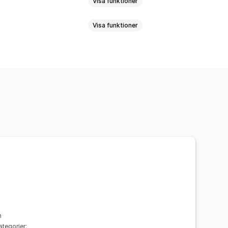
Visa funktioner
Visa funktioner
ande
Kampanj
ella rabatter
rg och teckensnitt
Anpassad CSS
n
tegorier: