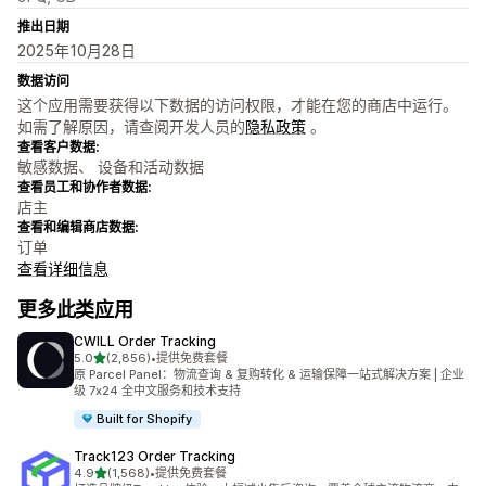
推出日期
2025年10月28日
数据访问
这个应用需要获得以下数据的访问权限，才能在您的商店中运行。
如需了解原因，请查阅开发人员的
隐私政策
。
查看客户数据:
敏感数据、 设备和活动数据
查看员工和协作者数据:
店主
查看和编辑商店数据:
订单
查看详细信息
更多此类应用
CWILL Order Tracking
星（满分 5 星）
5.0
(2,856)
•
提供免费套餐
总共 2856 条评论
原 Parcel Panel：物流查询 & 复购转化 & 运输保障一站式解决方案 | 企业
级 7x24 全中文服务和技术支持
Built for Shopify
Track123 Order Tracking
星（满分 5 星）
4.9
(1,568)
•
提供免费套餐
总共 1568 条评论