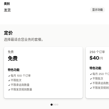
类别
发货
显示功能
标签和包装
标签创建
批量打印
运输规则
承运商选择
定价
管理货件
选择最适合您业务的套餐。
订单同步
实时跟踪
订单更新
运输分析
免费
250 个订单
$40
免费
/月
特色功能
特色功能
每月 250 个
每月 100 个订单
不限批次
不限批次
不限承运商数
不限承运商数量
不限发货规则
不限发货规则数量