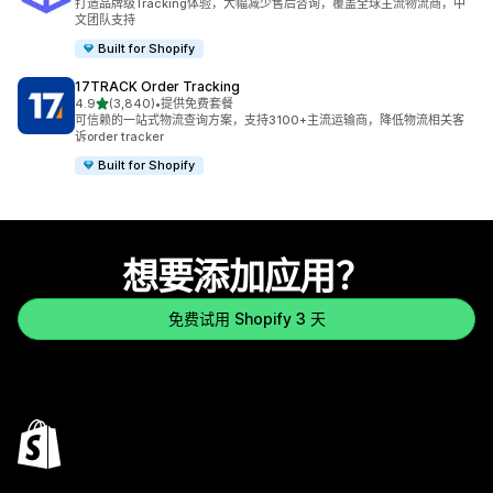
打造品牌级Tracking体验，大幅减少售后咨询，覆盖全球主流物流商，中
文团队支持
Built for Shopify
17TRACK Order Tracking
星（满分 5 星）
4.9
(3,840)
•
提供免费套餐
总共 3840 条评论
可信赖的一站式物流查询方案，支持3100+主流运输商，降低物流相关客
诉order tracker
Built for Shopify
想要添加应用？
免费试用 Shopify 3 天