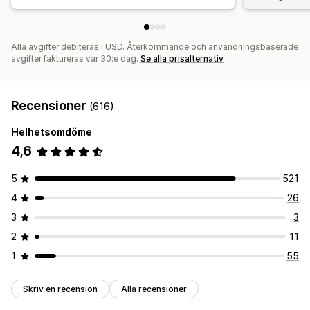
Alla avgifter debiteras i USD. Återkommande och användningsbaserade
avgifter faktureras var 30:e dag.
Se alla prisalternativ
Recensioner
(616)
Helhetsomdöme
4,6
5
521
4
26
3
3
2
11
1
55
Skriv en recension
Alla recensioner