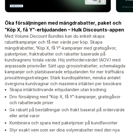
Öka försäljningen med mängdrabatter, paket och
"Köp X, få Y"-erbjudanden – Hulk Discounts-appen
Med Volume Discount Bundles kan du enkelt skapa
rabattkampanjer och få mer värde per köp. Skapa
mängdrabatter, "Köp X, få Y"-kampanjer med gratisgåvor,
paketpriser, fraktrabatter och rabatter baserade på
kundvagnens totala värde. Höj snittordervärdet (AOV) med
anpassade prisnivåer. Sätt upp grossistrabatter, schemalagda
kampanjer och platsbaserade erbjudanden för mer träffsäkra
prissättningsstrategier. Stärk kundlojaliteten, minska antalet
övergivna kundvagnar och maximera intäkten per besökare.
Skapa intäktsdrivande erbjudanden utan kodning
Driv försäljning med "Köp X, få Y"-kampanjer, gratisgåvor
och rabatterade priser
Ge rabatt på beställningar och frakt baserat på ordervärde
eller antal varor
Kombinera och spara med paketpriser på kundfavoriter
Styr exakt vem som ser dina volymrabatter med den nya