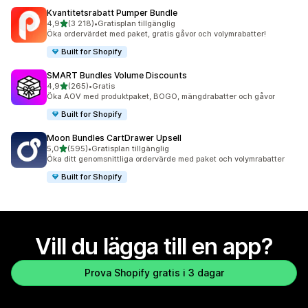
Kvantitetsrabatt Pumper Bundle
av 5 stjärnor
4,9
(3 218)
•
Gratisplan tillgänglig
3218 recensioner totalt
Öka ordervärdet med paket, gratis gåvor och volymrabatter!
Built for Shopify
SMART Bundles Volume Discounts
av 5 stjärnor
4,9
(265)
•
Gratis
265 recensioner totalt
Öka AOV med produktpaket, BOGO, mängdrabatter och gåvor
Built for Shopify
Moon Bundles CartDrawer Upsell
av 5 stjärnor
5,0
(595)
•
Gratisplan tillgänglig
595 recensioner totalt
Öka ditt genomsnittliga ordervärde med paket och volymrabatter
Built for Shopify
Vill du lägga till en app?
Prova Shopify gratis i 3 dagar