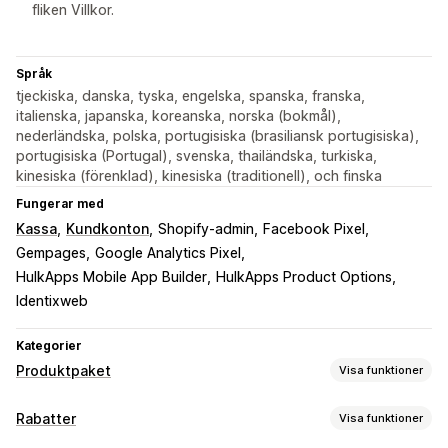
fliken Villkor.
Språk
tjeckiska, danska, tyska, engelska, spanska, franska,
italienska, japanska, koreanska, norska (bokmål),
nederländska, polska, portugisiska (brasiliansk portugisiska),
portugisiska (Portugal), svenska, thailändska, turkiska,
kinesiska (förenklad), kinesiska (traditionell), och finska
Fungerar med
Kassa
Kundkonton
Shopify-admin
Facebook Pixel
Gempages
Google Analytics Pixel
HulkApps Mobile App Builder
HulkApps Product Options
Identixweb
Kategorier
Produktpaket
Visa funktioner
Pakettyper
Rabatter
Visa funktioner
Fasta paket
Mixa och matcha
Varianter på paket