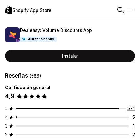
Shopify App Store
Dealeasy: Volume Discounts App
Built for Shopify
Instalar
Reseñas
(586)
Calificación general
4,9
5
571
4
5
3
1
2
2