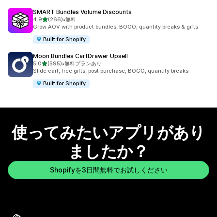
SMART Bundles Volume Discounts
5つ星中
4.9
(266)
•
無料
合計レビュー数：266件
Grow AOV with product bundles, BOGO, quantity breaks & gifts
Built for Shopify
Moon Bundles CartDrawer Upsell
5つ星中
5.0
(595)
•
無料プランあり
合計レビュー数：595件
Slide cart, free gifts, post purchase, BOGO, quantity breaks
Built for Shopify
使ってみたいアプリがあり
ましたか？
Shopifyを3日間無料でお試しください