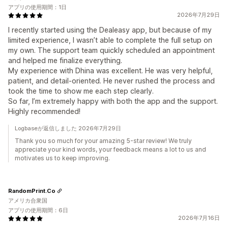
アプリの使用期間：1日
2026年7月29日
I recently started using the Dealeasy app, but because of my
limited experience, I wasn’t able to complete the full setup on
my own. The support team quickly scheduled an appointment
and helped me finalize everything.
My experience with Dhina was excellent. He was very helpful,
patient, and detail-oriented. He never rushed the process and
took the time to show me each step clearly.
So far, I’m extremely happy with both the app and the support.
Highly recommended!
Logbaseが返信しました 2026年7月29日
Thank you so much for your amazing 5-star review! We truly
appreciate your kind words, your feedback means a lot to us and
motivates us to keep improving.
RandomPrint.Co
アメリカ合衆国
アプリの使用期間：6日
2026年7月16日