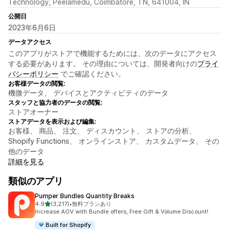
Technology, Peelamedu, Coimbatore, TN, 641004, IN
公開日
2023年6月6日
データアクセス
このアプリがストアで機能するためには、次のデータにアクセス
する必要があります。 その理由については、開発者向けの
プライ
バシーポリシー
でご確認ください。
お客様データの閲覧:
機微データ、 デバイスとアクティビティのデータ
スタッフと協力者のデータの閲覧:
ストアオーナー
ストアデータを表示および編集:
お客様、 商品、 注文、 ディスカウント、 ストアの分析、
Shopify Functions、 オンラインストア、 カスタムデータ、 その
他のデータ
詳細を見る
類似のアプリ
Pumper Bundles Quantity Breaks
5つ星中
4.9
(3,217)
•
無料プランあり
合計レビュー数：3217件
Increase AOV with Bundle offers, Free Gift & Volume Discount!
Built for Shopify