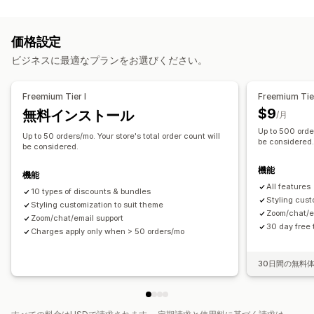
ディスカウントの種類
ボックスを作成
卸売バンドル
アップセルバンドル
クーポンコード
BOGO
固定価格設定
段階的な価格設定
クロスセルバンドル
カスタムバンドル
価格設定
ボリュームディスカウント
数量割引
一律割引
設定可能な価格設定方式
ビジネスに最適なプランをお選びください。
割引率によるディスカウント
一括割引
卸売価格
無料配送
固定価格設定
段階的な価格設定
数量割引
ディスカウント
カートディスカウント
ギフト
リワード
商品バンドル
ボリュームディスカウント
一律割引
Freemium Tier I
Freemium Tier
アップセルディスカウント
バナー
カスタムディスカウント
割引率によるディスカウント
カートディスカウント
無料配送
$9
無料インストール
/月
ディスカウント管理
BOGO
一括価格設定
卸売価格
Up to 500 order
Up to 50 orders/mo. Your store's total order count will
通貨換算
ローカライズ
トリガーとルール
be considered
be considered.
ディスカウントの組み合わせ
ターゲティング
タグ付け
機能
機能
All features
10 types of discounts & bundles
Styling cust
Styling customization to suit theme
Zoom/chat/e
Zoom/chat/email support
30 day free t
Charges apply only when > 50 orders/mo
30日間の無料