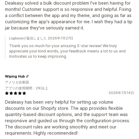
Dealeasy solved a bulk discount problem I've been having for
months! Customer support is so responsive and helpful. Fixing
a conflict between the app and my theme, and going as far as
customizing the app's appearance for me. I wish they had a tip
jar because they've seriously earned it.
Logbaseが返信しました 2026年7月27日
Thank you so much for your amazing 5-star review! We truly
appreciate your kind words, your feedback means a lot to us and
motivates us to keep improving.
Wiping Hub
アメリカ合衆国
アプリの使用期間：2年以上
2026年7月14日
Dealeasy has been very helpful for setting up volume
discounts on our Shopify store. The app provides flexible
quantity-based discount options, and the support team was
responsive and guided us through the configuration process.
The discount rules are working smoothly and meet our
requirements. Highly recommended!