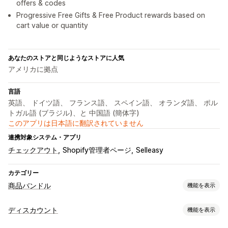
offers & codes
Progressive Free Gifts & Free Product rewards based on
cart value or quantity
あなたのストアと同じようなストアに人気
アメリカに拠点
言語
英語、 ドイツ語、 フランス語、 スペイン語、 オランダ語、 ポル
トガル語 (ブラジル)、と 中国語 (簡体字)
このアプリは日本語に翻訳されていません
連携対象システム・アプリ
チェックアウト
Shopify管理者ページ
Selleasy
カテゴリー
商品バンドル
機能を表示
バンドルタイプ
ディスカウント
機能を表示
固定バンドル
マルチパック
組み合わせバンドル