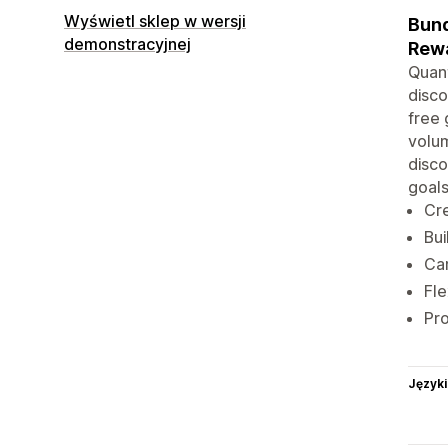
Wyświetl sklep w wersji
Bund
demonstracyjnej
Rewa
Quant
disco
free 
volum
disco
goals
Cre
Bui
Car
Fle
Pro
Języki