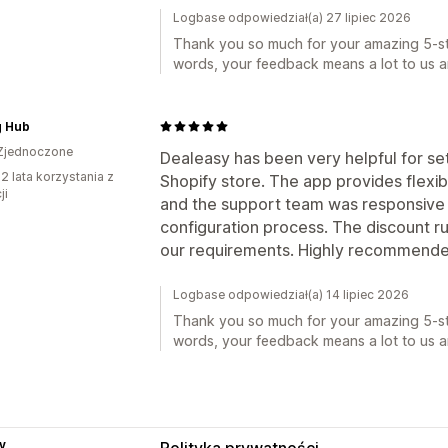
Logbase odpowiedział(a) 27 lipiec 2026
Thank you so much for your amazing 5-sta
words, your feedback means a lot to us a
g Hub
Zjednoczone
Dealeasy has been very helpful for se
2 lata korzystania z
Shopify store. The app provides flexi
ji
and the support team was responsive 
configuration process. The discount 
our requirements. Highly recommende
Logbase odpowiedział(a) 14 lipiec 2026
Thank you so much for your amazing 5-sta
words, your feedback means a lot to us a
y
Polityka prywatności