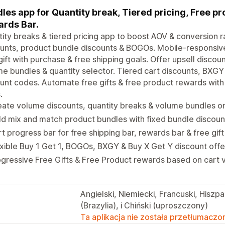
les app for Quantity break, Tiered pricing, Free pr
rds Bar.
ity breaks & tiered pricing app to boost AOV & conversion 
unts, product bundle discounts & BOGOs. Mobile-responsive
gift with purchase & free shipping goals. Offer upsell disco
e bundles & quantity selector. Tiered cart discounts, BXGY
unt codes. Automate free gifts & free product rewards with 
.
ate volume discounts, quantity breaks & volume bundles o
ld mix and match product bundles with fixed bundle discou
t progress bar for free shipping bar, rewards bar & free gif
xible Buy 1 Get 1, BOGOs, BXGY & Buy X Get Y discount off
gressive Free Gifts & Free Product rewards based on cart v
Angielski, Niemiecki, Francuski, Hiszpa
(Brazylia), i Chiński (uproszczony)
Ta aplikacja nie została przetłumaczon