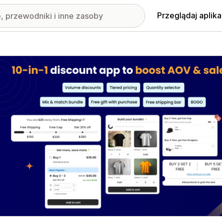
Przeglądaj aplika
nione obrazy w galerii