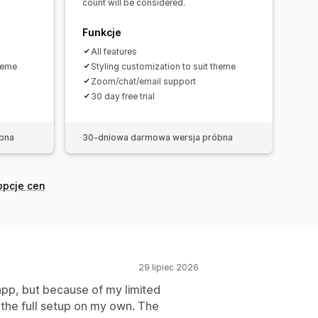
count will be considered.
Funkcje
All features
theme
Styling customization to suit theme
Zoom/chat/email support
30 day free trial
bna
30-dniowa darmowa wersja próbna
opcje cen
29 lipiec 2026
app, but because of my limited
 the full setup on my own. The