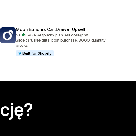
Moon Bundles CartDrawer Upsell
na 5 gwiazdek
5,0
(593)
•
Bezpłatny plan jest dostępny
Łączna liczba recenzji: 593
Slide cart, free gifts, post purchase, BOGO, quantity
breaks
Built for Shopify
cję?