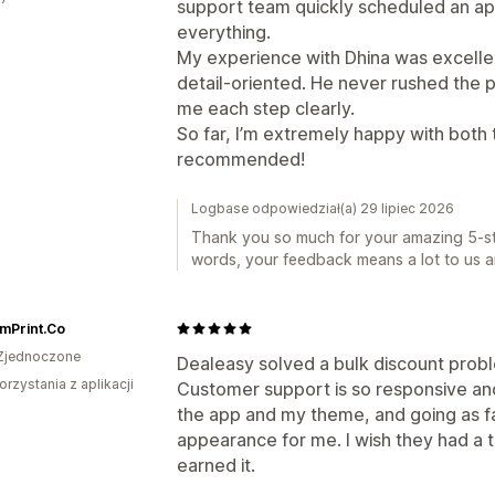
support team quickly scheduled an ap
everything.
My experience with Dhina was excellen
detail-oriented. He never rushed the 
me each step clearly.
So far, I’m extremely happy with both 
recommended!
Logbase odpowiedział(a) 29 lipiec 2026
Thank you so much for your amazing 5-sta
words, your feedback means a lot to us a
mPrint.Co
Zjednoczone
Dealeasy solved a bulk discount probl
orzystania z aplikacji
Customer support is so responsive and
the app and my theme, and going as fa
appearance for me. I wish they had a t
earned it.