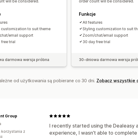
nt will be considered.
order count will be considered.
e
Funkcje
tures
All features
g customization to suit theme
Styling customization to suit 
hat/email support
Zoom/chat/email support
free trial
30 day free trial
wa darmowa wersja próbna
30-dniowa darmowa wersja pró
zależne od użytkowania są pobierane co 30 dni.
Zobacz wszystkie 
nt Group
a
I recently started using the Dealeasy 
ń korzystania z
experience, I wasn’t able to complete
ji