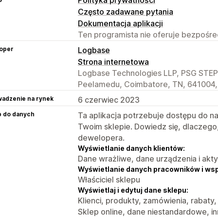
Często zadawane pytania
Dokumentacja aplikacji
Ten programista nie oferuje bezpośred
oper
Logbase
Strona internetowa
Logbase Technologies LLP, PSG STEP 
Peelamedu, Coimbatore, TN, 641004,
adzenie na rynek
6 czerwiec 2023
p do danych
Ta aplikacja potrzebuje dostępu do n
Twoim sklepie. Dowiedz się, dlaczego
dewelopera.
Wyświetlanie danych klientów:
Dane wrażliwe, dane urządzenia i akt
Wyświetlanie danych pracowników i ws
Właściciel sklepu
Wyświetlaj i edytuj dane sklepu:
Klienci, produkty, zamówienia, rabaty,
Sklep online, dane niestandardowe, i