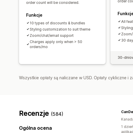
order cou
order count will be considered.
Funkcj
Funkcje
All fea
10 types of discounts & bundles
Stylin
Styling customization to suit theme
Zoom/c
Zoom/chat/email support
30 day 
Charges apply only when > 50
orders/mo
30-dnio
Wszystkie opłaty są naliczane w USD. Opłaty cykliczne i 
Recenzje
CanDe
(584)
Kanad
1 dzie
Ogólna ocena
aplikac