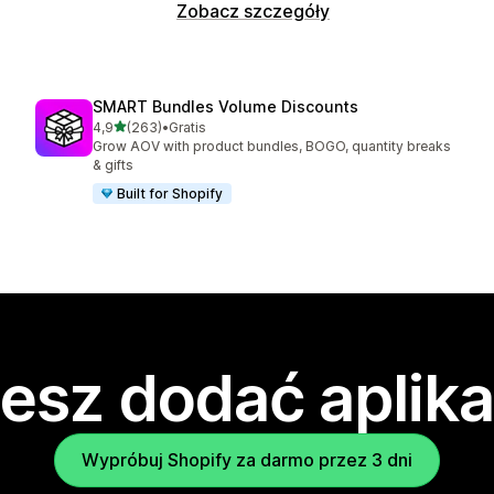
Zobacz szczegóły
SMART Bundles Volume Discounts
na 5 gwiazdek
4,9
(263)
•
Gratis
Łączna liczba recenzji: 263
Grow AOV with product bundles, BOGO, quantity breaks
& gifts
Built for Shopify
esz dodać aplika
Wypróbuj Shopify za darmo przez 3 dni