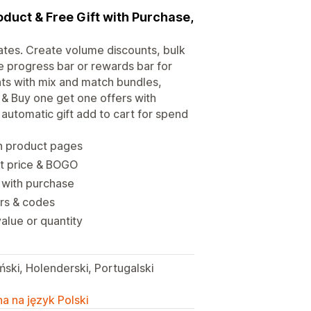
oduct & Free Gift with Purchase,
rates. Create volume discounts, bulk
 progress bar or rewards bar for
unts with mix and match bundles,
 & Buy one get one offers with
automatic gift add to cart for spend
n product pages
nt price & BOGO
t with purchase
ers & codes
alue or quantity
ński, Holenderski, Portugalski
a na język Polski