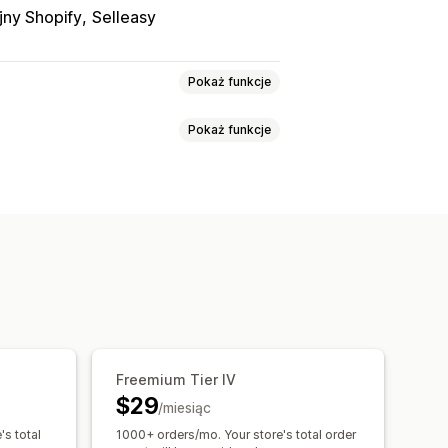
jny Shopify
Selleasy
Pokaż funkcje
Pokaż funkcje
eszane
Stwórz pudełko
produktów
e jednego
Stałe ceny
Gradacja cen
iety niestandardowe
baty o stałej wartości
Ustalanie cen hurtowych
iowe
Rabaty
Rabaty ilościowe
Prezenty
Nagrody
centowe
Rabaty w koszyku
e produkty
Banery
nie jednego
Ceny zbiorcze
Freemium Tier IV
$29
lacze i reguły
/miesiąc
Oznaczanie
's total
1000+ orders/mo. Your store's total order