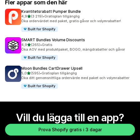
Fler appar som den här
Kvantitetsrabatt Pumper Bundle
av 5 stjärnor
4,9
(3 219)
•
Gratisplan tillgänglig
3219 recensioner totalt
Öka ordervärdet med paket, gratis gåvor och volymrabatter!
Built for Shopify
SMART Bundles Volume Discounts
av 5 stjärnor
4,9
(265)
•
Gratis
265 recensioner totalt
Öka AOV med produktpaket, BOGO, mängdrabatter och gåvor
Built for Shopify
Moon Bundles CartDrawer Upsell
av 5 stjärnor
5,0
(595)
•
Gratisplan tillgänglig
595 recensioner totalt
Öka ditt genomsnittliga ordervärde med paket och volymrabatter
Built for Shopify
Vill du lägga till en app?
Prova Shopify gratis i 3 dagar