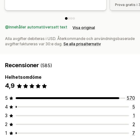
Prova gratis i
Innehåller automatöversatt text
Visa original
Alla avgifter debiteras i USD. Återkommande och användningsbaserade
avgifter faktureras var 30:e dag.
Se alla prisalternativ
Recensioner
(585)
Helhetsomdöme
4,9
5
570
4
5
3
1
2
2
1
7