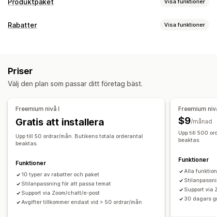
Produktpaket
Visa funktioner
Pakettyper
Rabatter
Visa funktioner
Fasta paket
Multipack
Mixa och matcha
Rabattyper
Sätt ihop en egen låda
Grossistpaket
Rabattkoder
Köp två, betala för en
Fasta priser
Merförsäljningspaket
Korsförsäljningspaket
Priser
Kvantitetsbaserade priser
Volymrabatter
Anpassade paket
Välj den plan som passar ditt företag bäst.
Stegvisa mängdrabatter
Rabattbelopp
Priser som du kan ange
Procentuella rabatter
Massrabatter
Grossistpriser
Fasta priser
Kvantitetsbaserade priser
Freemium nivå I
Freemium nivå
Fri frakt
Rabatter på hela varukorgen
Gåvor
Belöningar
Stegvisa mängdrabatter
Rabatter
Volymrabatter
$9
Gratis att installera
/månad
Produktpaket
Merförsäljningsrabatter
Banners
Rabattbelopp
Procentuella rabatter
Upp till 500 o
Anpassade rabatter
Upp till 50 ordrar/mån. Butikens totala orderantal
beaktas.
Rabatter på hela varukorgen
Fri frakt
beaktas.
Rabatthantering
Köp två, betala för en
Prissättning för bulkorder
Funktioner
Funktioner
Valutakonvertering
Lokalisering
Utlösare och regler
Grossistpriser
Alla funktio
10 typer av rabatter och paket
Kombinerade rabatter
Målinriktning
Taggning
Stilanpassni
Stilanpassning för att passa temat
Support via 
Support via Zoom/chatt/e-post
30 dagars gr
Avgifter tillkommer endast vid > 50 ordrar/mån