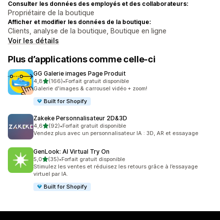
Consulter les données des employés et des collaborateurs:
Propriétaire de la boutique
Afficher et modifier les données de la boutique:
Clients, analyse de la boutique, Boutique en ligne
Voir les détails
Plus d’applications comme celle-ci
GG Galerie images Page Produit
étoile(s) sur 5
4,8
(166)
•
Forfait gratuit disponible
166 avis au total
Galerie d'images & carrousel vidéo + zoom!
Built for Shopify
Zakeke Personnalisateur 2D&3D
étoile(s) sur 5
4,6
(92)
•
Forfait gratuit disponible
92 avis au total
Vendez plus avec un personnalisateur IA : 3D, AR et essayage
GenLook: AI Virtual Try On
étoile(s) sur 5
5,0
(35)
•
Forfait gratuit disponible
35 avis au total
Stimulez les ventes et réduisez les retours grâce à l’essayage
virtuel par IA.
Built for Shopify