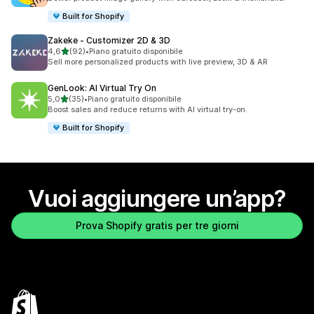
Built for Shopify
Zakeke ‑ Customizer 2D & 3D
stelle su 5
4,6
(92)
•
Piano gratuito disponibile
92 recensioni totali
Sell more personalized products with live preview, 3D & AR
GenLook: AI Virtual Try On
stelle su 5
5,0
(35)
•
Piano gratuito disponibile
35 recensioni totali
Boost sales and reduce returns with AI virtual try-on.
Built for Shopify
Vuoi aggiungere un’app?
Prova Shopify gratis per tre giorni