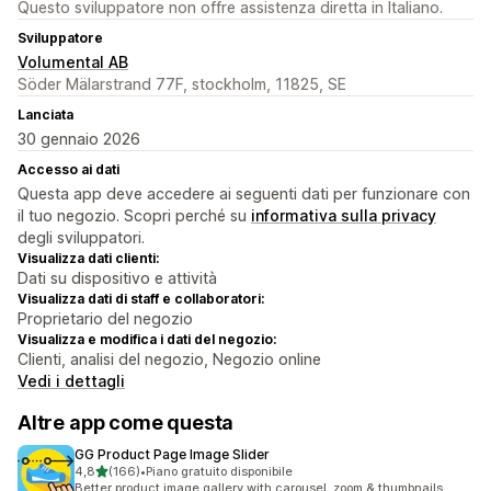
Questo sviluppatore non offre assistenza diretta in Italiano.
Sviluppatore
Volumental AB
Söder Mälarstrand 77F, stockholm, 11825, SE
Lanciata
30 gennaio 2026
Accesso ai dati
Questa app deve accedere ai seguenti dati per funzionare con
il tuo negozio. Scopri perché su
informativa sulla privacy
degli sviluppatori.
Visualizza dati clienti:
Dati su dispositivo e attività
Visualizza dati di staff e collaboratori:
Proprietario del negozio
Visualizza e modifica i dati del negozio:
Clienti, analisi del negozio, Negozio online
Vedi i dettagli
Altre app come questa
GG Product Page Image Slider
stelle su 5
4,8
(166)
•
Piano gratuito disponibile
166 recensioni totali
Better product image gallery with carousel, zoom & thumbnails.