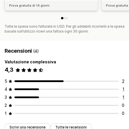
Prova gratuita di 14 giorni
Prova gratuita 
Tutte le spese sono fatturate in USD. Per gli addebiti ricorrenti e le spese
basate sull’utilizzo ricevi una fattura ogni 30 giorni.
Recensioni
(4)
Valutazione complessiva
4,3
5
2
4
1
3
1
2
0
1
0
Scrivi una recensione
Tutte le recensioni