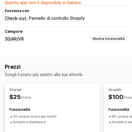
Questa app non è disponibile in Italiano
Funziona con
Check-out
Pannello di controllo Shopify
Categorie
3D/AR/VR
Mostra funzionalità
Visualizzazione
Modelli 3D
Camerino virtuale
Visualizzatore incorporato
Prezzi
Basato sull’IA
Scegli il piano più adatto alla tua attività.
Personalizzazione
Temi
Adattivo per dispositivi mobili
Starter
Growth
$25
$100
/mese
/mes
Funzionalità
Funzionalità
20 unique scans per month
85 unique s
Analytics dashboard
Analytics d