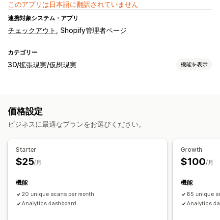
このアプリは日本語に翻訳されていません
連携対象システム・アプリ
チェックアウト
Shopify管理者ページ
カテゴリー
3D/拡張現実/仮想現実
機能を表示
ビジュアライゼーション
3Dモデル
バーチャル試着
埋め込み式ビューア
AI搭載
価格設定
カスタマイズ
ビジネスに最適なプランをお選びください。
テーマ
モバイル対応
Starter
Growth
$25
$100
/月
/月
機能
機能
20 unique scans per month
85 unique s
Analytics dashboard
Analytics d