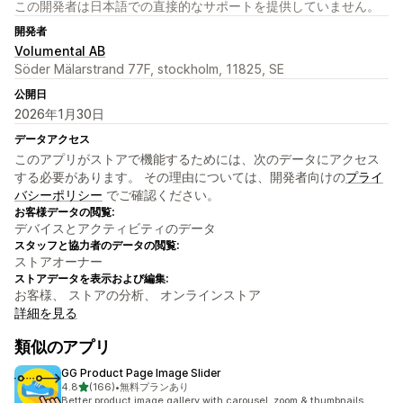
この開発者は日本語での直接的なサポートを提供していません。
開発者
Volumental AB
Söder Mälarstrand 77F, stockholm, 11825, SE
公開日
2026年1月30日
データアクセス
このアプリがストアで機能するためには、次のデータにアクセス
する必要があります。 その理由については、開発者向けの
プライ
バシーポリシー
でご確認ください。
お客様データの閲覧:
デバイスとアクティビティのデータ
スタッフと協力者のデータの閲覧:
ストアオーナー
ストアデータを表示および編集:
お客様、 ストアの分析、 オンラインストア
詳細を見る
類似のアプリ
GG Product Page Image Slider
5つ星中
4.8
(166)
•
無料プランあり
合計レビュー数：166件
Better product image gallery with carousel, zoom & thumbnails.