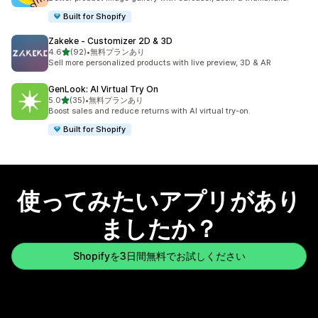
Built for Shopify
Zakeke ‑ Customizer 2D & 3D
5つ星中
4.6
(92)
•
無料プランあり
合計レビュー数：92件
Sell more personalized products with live preview, 3D & AR
GenLook: AI Virtual Try On
5つ星中
5.0
(35)
•
無料プランあり
合計レビュー数：35件
Boost sales and reduce returns with AI virtual try-on.
Built for Shopify
使ってみたいアプリがあり
ましたか？
Shopifyを3日間無料でお試しください