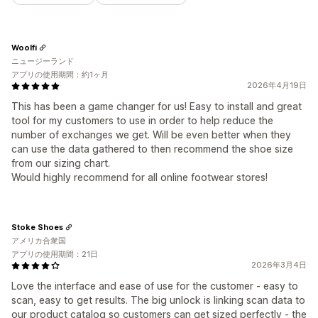
Woolfi
ニュージーランド
アプリの使用期間：約1ヶ月
2026年4月19日
This has been a game changer for us! Easy to install and great
tool for my customers to use in order to help reduce the
number of exchanges we get. Will be even better when they
can use the data gathered to then recommend the shoe size
from our sizing chart.
Would highly recommend for all online footwear stores!
Stoke Shoes
アメリカ合衆国
アプリの使用期間：21日
2026年3月4日
Love the interface and ease of use for the customer - easy to
scan, easy to get results. The big unlock is linking scan data to
our product catalog so customers can get sized perfectly - the