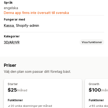
Språk
engelska
Denna app finns inte översatt till svenska
Fungerar med
Kassa
Shopify-admin
Kategorier
3D/AR/VR
Visa funktioner
Visualisering
3D-modeller
Virtuell provning
Inbäddad visning
Priser
AI-baserat
Välj den plan som passar ditt företag bäst.
Anpassning
Teman
Mobilanpassning
Starter
Growth
$25
$100
/månad
/må
Funktioner
Funktioner
20 unika skanningar per månad
85 unika sk