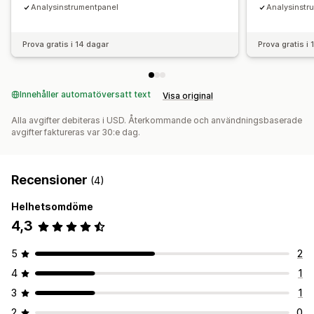
Analysinstrumentpanel
Analysinstr
Prova gratis i 14 dagar
Prova gratis i
Innehåller automatöversatt text
Visa original
Alla avgifter debiteras i USD. Återkommande och användningsbaserade
avgifter faktureras var 30:e dag.
Recensioner
(4)
Helhetsomdöme
4,3
5
2
4
1
3
1
2
0