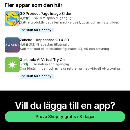
Fler appar som den här
GG Product Page Image Slider
av 5 stjärnor
4,8
(166)
•
Gratisplan tillgänglig
166 recensioner totalt
Bättre produktbildsgalleri med karusell, zoom och miniatyrbilder.
Built for Shopify
Zakeke – Anpassare 2D & 3D
av 5 stjärnor
4,6
(92)
•
Gratisplan tillgänglig
92 recensioner totalt
Sälj mer med AI-produktkonfigurator: 3D, AR och provning
GenLook: AI Virtual Try On
av 5 stjärnor
5,0
(35)
•
Gratisplan tillgänglig
35 recensioner totalt
Öka försäljningen och minska returerna med virtuell AI-provning.
Built for Shopify
Vill du lägga till en app?
Prova Shopify gratis i 3 dagar