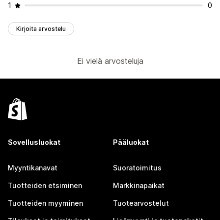
1
0
Kirjoita arvostelu
Ei vielä arvosteluja
Sovellusluokat
Pääluokat
Myyntikanavat
Suoratoimitus
Tuotteiden etsiminen
Markkinapaikat
Tuotteiden myyminen
Tuotearvostelut