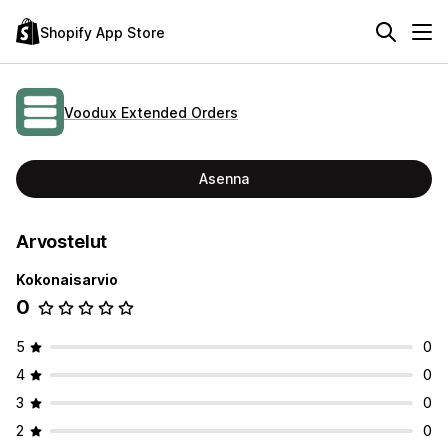
Shopify App Store
Voodux Extended Orders
Asenna
Arvostelut
Kokonaisarvio
0
5
0
4
0
3
0
2
0