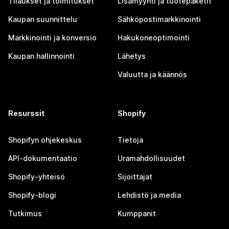
Tilaukset ja toimitukset
Lisämyynti ja tuotepaketit
Kaupan suunnittelu
Sähköpostimarkkinointi
Markkinointi ja konversio
Hakukoneoptimointi
Kaupan hallinnointi
Lähetys
Valuutta ja käännös
Resurssit
Shopify
Shopifyn ohjekeskus
Tietoja
API-dokumentaatio
Uramahdollisuudet
Shopify-yhteisö
Sijoittajat
Shopify-blogi
Lehdistö ja media
Tutkimus
Kumppanit