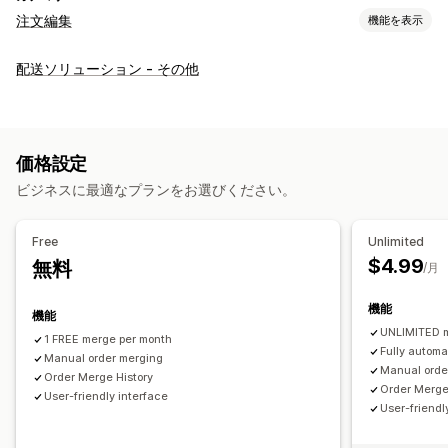
注文編集
機能を表示
注文の更新
配送ソリューション - その他
マージ
自動ワークフロー
一括編集
注文管理
ステータス更新
アーカイブ
価格設定
ビジネスに最適なプランをお選びください。
Free
Unlimited
$4.99
無料
/月
機能
機能
UNLIMITED 
1 FREE merge per month
Fully automa
Manual order merging
Manual orde
Order Merge History
Order Merge
User-friendly interface
User-friendl