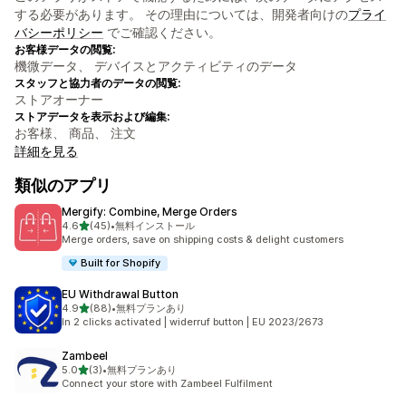
する必要があります。 その理由については、開発者向けの
プライ
バシーポリシー
でご確認ください。
お客様データの閲覧:
機微データ、 デバイスとアクティビティのデータ
スタッフと協力者のデータの閲覧:
ストアオーナー
ストアデータを表示および編集:
お客様、 商品、 注文
詳細を見る
類似のアプリ
Mergify: Combine, Merge Orders
5つ星中
4.6
(45)
•
無料インストール
合計レビュー数：45件
Merge orders, save on shipping costs & delight customers
Built for Shopify
EU Withdrawal Button
5つ星中
4.9
(88)
•
無料プランあり
合計レビュー数：88件
In 2 clicks activated | widerruf button | EU 2023/2673
Zambeel
5つ星中
5.0
(3)
•
無料プランあり
合計レビュー数：3件
Connect your store with Zambeel Fulfilment