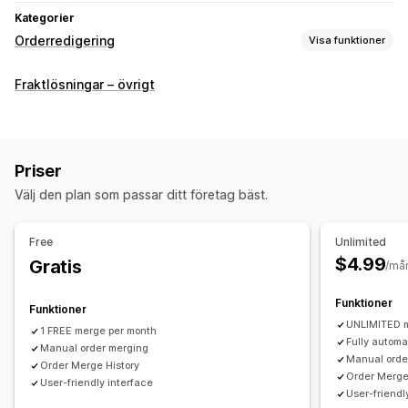
Kategorier
Orderredigering
Visa funktioner
Orderuppdateringar
Fraktlösningar – övrigt
Sammanslagning
Automatiserade arbetsflöden
Massredigering
Orderhantering
Priser
Statusuppdateringar
Arkivering
Välj den plan som passar ditt företag bäst.
Free
Unlimited
$4.99
Gratis
/må
Funktioner
Funktioner
UNLIMITED 
1 FREE merge per month
Fully automa
Manual order merging
Manual orde
Order Merge History
Order Merge
User-friendly interface
User-friendl