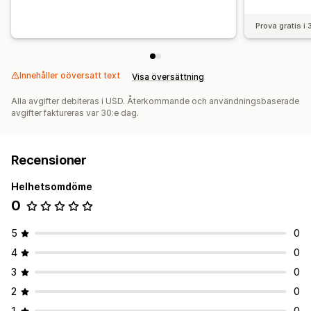
Prova gratis i
Innehåller oöversatt text
Visa översättning
Alla avgifter debiteras i USD. Återkommande och användningsbaserade
avgifter faktureras var 30:e dag.
Recensioner
Helhetsomdöme
0
5
0
4
0
3
0
2
0
1
0