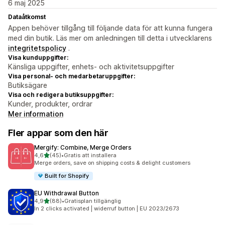
6 maj 2025
Dataåtkomst
Appen behöver tillgång till följande data för att kunna fungera
med din butik. Läs mer om anledningen till detta i utvecklarens
integritetspolicy
.
Visa kunduppgifter:
Känsliga uppgifter, enhets- och aktivitetsuppgifter
Visa personal- och medarbetaruppgifter:
Butiksägare
Visa och redigera butiksuppgifter:
Kunder, produkter, ordrar
Mer information
Fler appar som den här
Mergify: Combine, Merge Orders
av 5 stjärnor
4,6
(45)
•
Gratis att installera
45 recensioner totalt
Merge orders, save on shipping costs & delight customers
Built for Shopify
EU Withdrawal Button
av 5 stjärnor
4,9
(88)
•
Gratisplan tillgänglig
88 recensioner totalt
In 2 clicks activated | widerruf button | EU 2023/2673