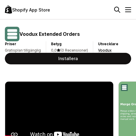
Shopify App Store
Voodux Extended Orders
Priser
Betyg
Utvecklare
Gratisplan tillgänglig
0,0
(0 Recensioner)
Voodux
Installera