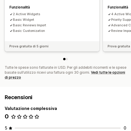
Funzionalità
Funzionalità
2 Active Widgets
4 Active Wi
Basic Widget
Priority Supp
Basic Reviews Import
Advanced Cu
Basic Customization
Review Impor
Prova gratuita di 5 giorni
Prova gratuita 
Tutte le spese sono fatturate in USD. Per gli addebiti ricorrenti e le spese
basate sull’utilizzo ricevi una fattura ogni 30 giorni.
Vedi tutte le opzioni
di prezzo
Recensioni
Valutazione complessiva
0
5
0