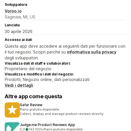
Sviluppatore
Voroo.io
Saginaw, MI, US
Lanciata
30 aprile 2026
Accesso ai dati
Questa app deve accedere ai seguenti dati per funzionare con
il tuo negozio. Scopri perché su
informativa sulla privacy
degli sviluppatori.
Visualizza dati di staff e collaboratori:
Proprietario del negozio
Visualizza e modifica i dati del negozio:
Prodotti, Negozio online, dati personalizzati
Vedi i dettagli
Altre app come questa
Safar Review
Piano gratuito disponibile
Collect, display and manage product reviews directly
Judge.me Product Reviews App
stelle su 5
5,0
(43.100)
•
Piano gratuito disponibile