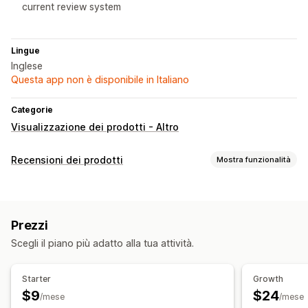
current review system
Lingue
Inglese
Questa app non è disponibile in Italiano
Categorie
Visualizzazione dei prodotti - Altro
Recensioni dei prodotti
Mostra funzionalità
Opzioni di visualizzazione
Recensioni con foto
Caroselli
Layout a griglia
Prezzi
Pagina con tutte le recensioni
Scegli il piano più adatto alla tua attività.
Modalità di raccolta recensioni
Richieste personalizzate
Starter
Growth
$9
$24
/mese
/mese