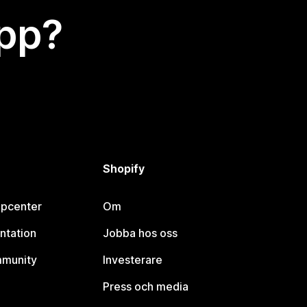
app?
Shopify
lpcenter
Om
ntation
Jobba hos oss
mmunity
Investerare
Press och media