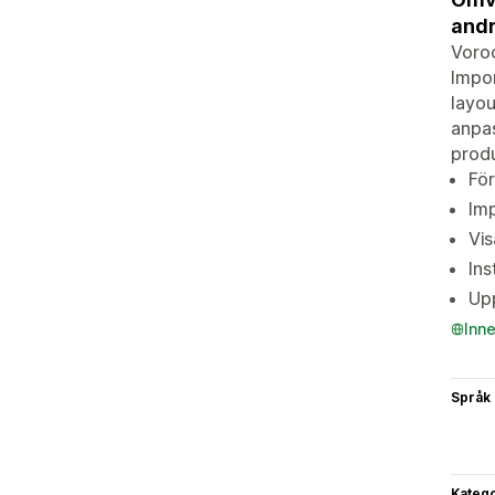
andr
Voroo
Impor
layou
anpas
produ
För
Imp
Vis
Ins
Upp
Inn
Språk
Katego