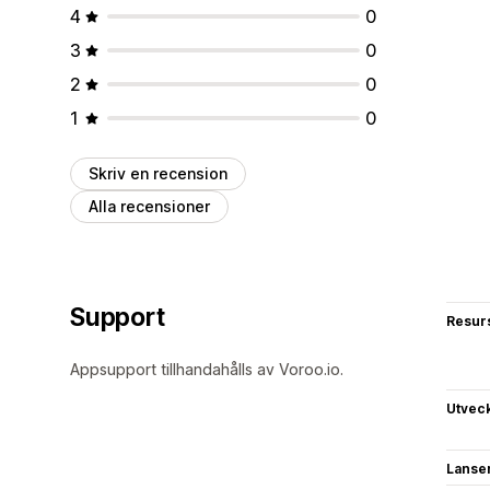
4
0
3
0
2
0
1
0
Skriv en recension
Alla recensioner
Support
Resur
Appsupport tillhandahålls av Voroo.io.
Utvec
Lanse