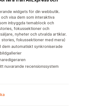
erande widgets för din webbutik.
r och visa dem som interaktiva
ra som inbyggda temablock och
stories, fokussektioner och
äljare, nyheter och utvalda artiklar.
, stories, fokussektioner med mera)
ll dem automatiskt synkroniserade
ildgallerier
emaredigeraren
 ditt nuvarande recensionssystem
ska