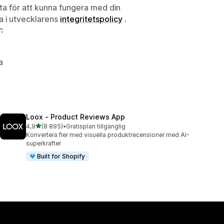
ata för att kunna fungera med din
ta i utvecklarens
integritetspolicy
.
:
a
Loox ‑ Product Reviews App
av 5 stjärnor
4,9
(8 895)
•
Gratisplan tillgänglig
8895 recensioner totalt
Konvertera fler med visuella produktrecensioner med AI-
superkrafter
Built for Shopify