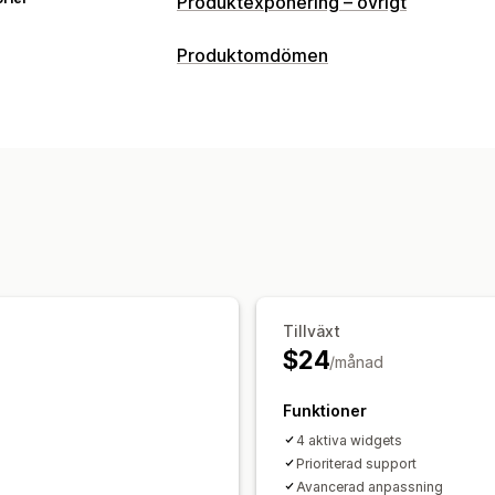
Produktexponering – övrigt
Produktomdömen
Visningsalternativ
Fotorecensioner
Karuseller
Rutnätsl
Metoder för insamling av recensioner
Anpassade förfrågningar
Tillväxt
$24
/månad
Funktioner
4 aktiva widgets
Prioriterad support
Avancerad anpassning