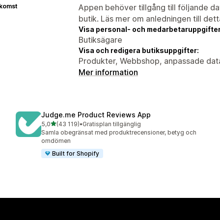
tkomst
Appen behöver tillgång till följande d
butik. Läs mer om anledningen till det
Visa personal- och medarbetaruppgifter
Butiksägare
Visa och redigera butiksuppgifter:
Produkter, Webbshop, anpassade dat
Mer information
Judge.me Product Reviews App
av 5 stjärnor
5,0
(43 119)
•
Gratisplan tillgänglig
43119 recensioner totalt
Samla obegränsat med produktrecensioner, betyg och
omdömen
Built for Shopify