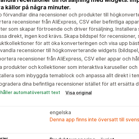
a källor på några minuter.
 förvandlar dina recensioner och produkter till högkonvert
tera recensioner från AliExpress, CSV eller befintliga appa
ter som skapar förtroende och driver försäljning. Installe
sa direkt, ingen kod krävs. Skapa bildspel för recensioner, 
ktkollektioner för att öka konverteringen och visa upp bästs
vandla recensioner till högkonverterande widgets (bildspel
ortera recensioner från AliExpress, CSV eller appar och hå
a produkter och kollektioner som interaktiva karuseller och b
tallera som inbyggda temablock och anpassa allt direkt i t
gradera dina befintliga recensioner istället för att ersätta
ehåller automatöversatt text
Visa original
engelska
Denna app finns inte översatt till sven
rier