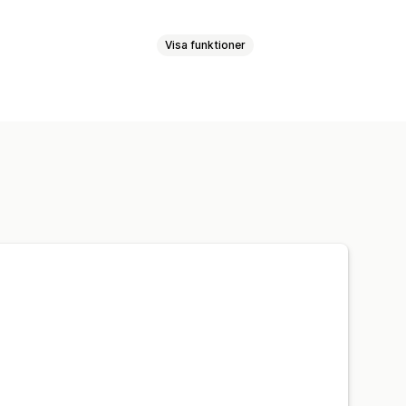
Visa funktioner
ayout
En sida med alla recensioner