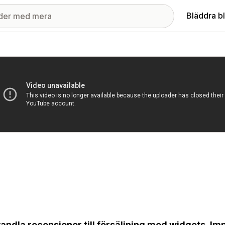
Bläddra b
ri med utvalda bilder
ndla recensioner till försäljning med widgets. Im