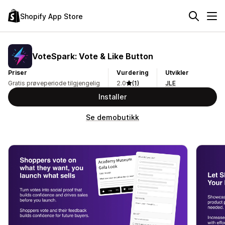
Shopify App Store
VoteSpark: Vote & Like Button
Priser
Vurdering
Utvikler
Gratis prøveperiode tilgjengelig
2.0
(1)
JLE
Installer
Se demobutikk