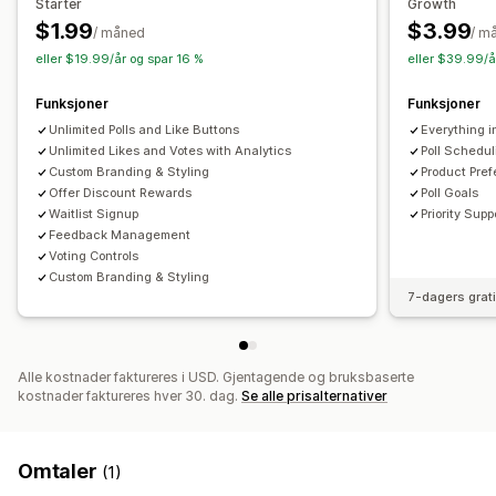
Analyse
Starter
Growth
$1.99
$3.99
Engasjementssporing
Konverteringssporing
/ måned
/ m
eller $19.99/år og spar 16 %
eller $39.99/å
Funksjoner
Funksjoner
Unlimited Polls and Like Buttons
Everything i
Unlimited Likes and Votes with Analytics
Poll Schedul
Custom Branding & Styling
Product Pref
Offer Discount Rewards
Poll Goals
Waitlist Signup
Priority Supp
Feedback Management
Voting Controls
Custom Branding & Styling
7-dagers grat
Alle kostnader faktureres i USD. Gjentagende og bruksbaserte
kostnader faktureres hver 30. dag.
Se alle prisalternativer
Omtaler
(1)