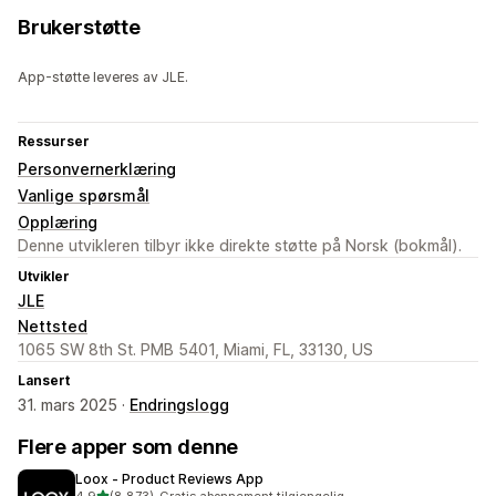
Brukerstøtte
App-støtte leveres av JLE.
Ressurser
Personvernerklæring
Vanlige spørsmål
Opplæring
Denne utvikleren tilbyr ikke direkte støtte på Norsk (bokmål).
Utvikler
JLE
Nettsted
1065 SW 8th St. PMB 5401, Miami, FL, 33130, US
Lansert
31. mars 2025 ·
Endringslogg
Flere apper som denne
Loox ‑ Product Reviews App
av 5 stjerner