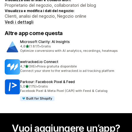
Proprietario del negozio, collaboratori del blog
Visualizza e modifica i dati del negozio:
Clienti, analisi del negozio, Negozio online
Vedi i dettagli
Altre app come questa
Microsoft Clarity: AI Insights
stelle su 5
4,6
(1.817)
•
Gratis
1817 recensioni totali
Optimize conversions with AI analytics, recordings, heatmaps
wetracked.io Connect
stelle su 5
4,7
(98)
•
Prova gratuita disponibile
98 recensioni totali
Connect your store to the wetracked.io ad tracking platform
Parkour: Facebook Pixel & Feed
stelle su 5
5,0
(175)
•
Gratis
175 recensioni totali
Facebook Pixel & Meta Pixel (CAPI) with Feed & Catalog
Built for Shopify
Vuoi aggiungere un’app?