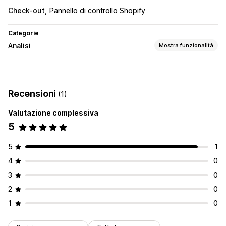
Check-out
Pannello di controllo Shopify
Categorie
Analisi
Mostra funzionalità
Comportamento dei clienti
Monitoraggio delle attività
Recensioni
(1)
Marketing e vendite
Valutazione complessiva
Dati basati sull’IA
Monitoraggio dei pixel
5
Elementi grafici e report
Dashboard di analisi
5
1
4
0
3
0
2
0
1
0